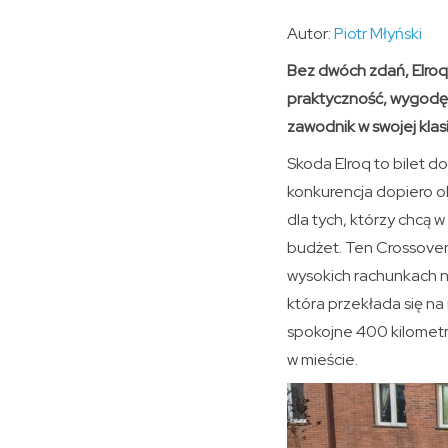
Autor:
Piotr Młyński
Bez dwóch zdań, Elroq
praktyczność, wygodę i
zawodnik w swojej klasi
Skoda Elroq to bilet d
konkurencja dopiero ob
dla tych, którzy chcą w
budżet. Ten Crossover
wysokich rachunkach n
która przekłada się na
spokojne 400 kilometr
w mieście.