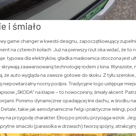
e i śmiało
iwy game changer w kwestii designu, zapoczątkowujący zupełn
ent na czterech kołach. Już na pierwszy rzut oka widać, że to 
je: typowa dla elektryków, gładka maskownica otoczona jest ult
e skrywają zaawansowaną technologię rodem z kina. Wyraziste, mu
ą, że auto wygląda na zawsze gotowe do skoku. Z tyłu szerokie,
zą niepowtarzalny nocny podpis. Tradycyjne logo ustępuje miej
owi „SKODA” na klapie – to nowoczesny, śmiały akcent. Patrzą
orcjami. Pomimo dynamicznie opadającej linii dachu, w środku
Detale, takie jak aerodynamiczne felgi i praktyczne relingi, pod
owy na przygodę charakter. Elroq po prostu przyciąga wzrok. Jeg
prytne smaczki (parasolka w drzwiach) tworzą spójny, atrakcyjn