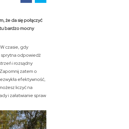
, że da się połączyć
ostu bardzo mocny
 W czasie, gdy
to sprytna odpowiedź
strzeń i rozsądny
. Zapomnij zatem o
niezwykła efektywność,
możesz liczyć na
dy i załatwianie spraw