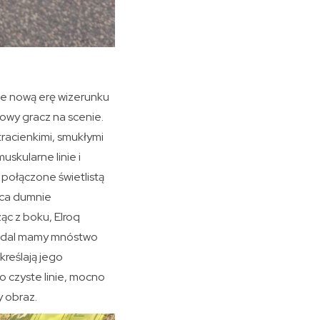
ie nową erę wizerunku
nowy gracz na scenie.
racienkimi, smukłymi
skularne linie i
 połączone świetlistą
sca dumnie
c z boku, Elroq
 nadal mamy mnóstwo
kreślają jego
o czyste linie, mocno
y obraz.