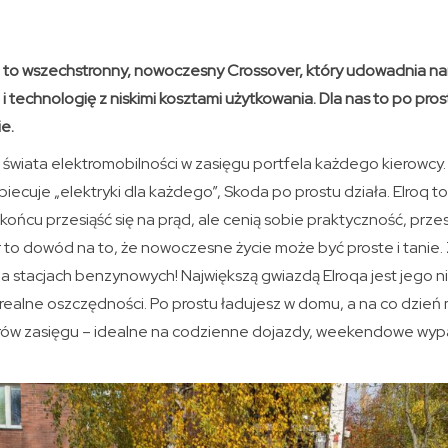
 to wszechstronny, nowoczesny Crossover, który udowadnia nam
 technologię z niskimi kosztami użytkowania. Dla nas to po pr
e.
o świata elektromobilności w zasięgu portfela każdego kierowcy.
iecuje „elektryki dla każdego”, Skoda po prostu działa. Elroq 
 końcu przesiąść się na prąd, ale cenią sobie praktyczność, prze
 to dowód na to, że nowoczesne życie może być proste i tanie
a stacjach benzynowych! Największą gwiazdą Elroqa jest jego 
 realne oszczędności. Po prostu ładujesz w domu, a na co dzień 
ów zasięgu – idealne na codzienne dojazdy, weekendowe wypa