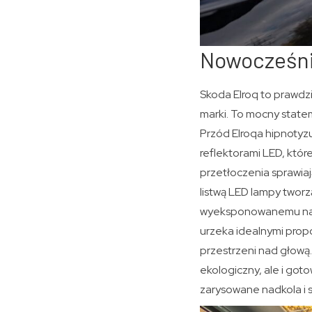
Nowocześni
Skoda Elroq to prawdz
marki. To mocny statem
Przód Elroqa hipnotyzu
reflektorami LED, któr
przetłoczenia sprawiaj
listwą LED lampy twor
wyeksponowanemu napis
urzeka idealnymi prop
przestrzeni nad głową. 
ekologiczny, ale i got
zarysowane nadkola i s