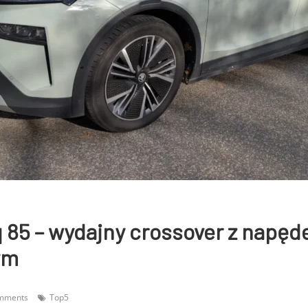
 85 – wydajny crossover z napę
ym
mments
Top5