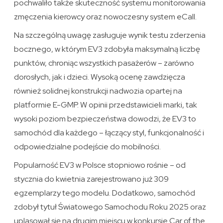
pochwaliło także skuteczność systemu monitorowania
zmęczenia kierowcy oraz nowoczesny system eCall.
Na szczególną uwagę zasługuje wynik testu zderzenia
bocznego, w którym EV3 zdobyła maksymalną liczbę
punktów, chroniąc wszystkich pasażerów – zarówno
dorosłych, jak i dzieci. Wysoką ocenę zawdzięcza
również solidnej konstrukcji nadwozia opartej na
platformie E-GMP. W opinii przedstawicieli marki, tak
wysoki poziom bezpieczeństwa dowodzi, że EV3 to
samochód dla każdego – łączący styl, funkcjonalność i
odpowiedzialne podejście do mobilności.
Popularność EV3 w Polsce stopniowo rośnie – od
stycznia do kwietnia zarejestrowano już 309
egzemplarzy tego modelu. Dodatkowo, samochód
zdobył tytuł Światowego Samochodu Roku 2025 oraz
uplasował się na drugim miejscu w konkursie Car of the