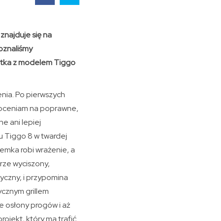
znajduje się na
poznaliśmy
atka z modelem Tiggo
nia. Po pierwszych
 oceniam na poprawne,
e ani lepiej
u Tiggo 8 w twardej
emka robi wrażenie, a
brze wyciszony,
syczny, i przypomina
ycznym grillem
ne osłony progów i aż
ojekt, który ma trafić