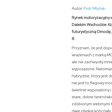
Autor:
Piotr Młyński
Rynek motoryzacyjny w 
Dalekim Wschodzie. Kon
futurystyczną Omodę,
8.
Przyznam, że jest dop
wrażeniach z marką M
ale nie zachwyciły mnie
wyposażone. Natomiast
hybrydzie, który jest
nie jest to flagowy mo
świetnie wyposażony i 
stare, dobre terenówki
zdobionym srebrnymi tr
dwie płaskie końcówki 