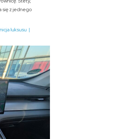
ownicę. Stety,
 się z jednego
cja luksusu |