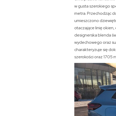
w gusta szerokiego sp
metra. Przechodząc d
umieszczono dziewiętn
otaczające linię okien
designerska blenda św
wydechowego oraz su
charakteryzuje się do
szerokości oraz 1705 m