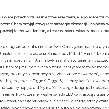
Polsce przechodzi właśnie trzęsienie ziemi, a jego epicentrum 
cern Chery przyjął intrygującą strategię ekspansji – najpierw 
 później terenowe Jaecoo, a teraz na scenę wkracza marka-m
iero drugi producent samochodów z Chin, z jakim mam do czynie
G miałem mieszane uczucia. Samochody MG, którymi jeździłem
 niczym specjalnym. Ani nie były zaskakująco tanie, ani oszczędn
 Chery to już zupełnie inna historia. Zaczynam testy od model
 dużym, rodzinnym 7 osobowym SUVem. Muszę powiedzieć, że ós
del, bo jest jeszcze Tiggo 9. Tiggo 8 jest duży, komfortowy, do
ma świetny napęd, o którym później. Jego design jest dość kla
 miejskie. Nowoczesne i wąskie światła LED kontrastują z gigant
ójkątami, nadając mu miejskiej elegancji. Z drugiej strony, czar
układu wydechowego sugerują, że auto nie boi się wyzwań. To pr