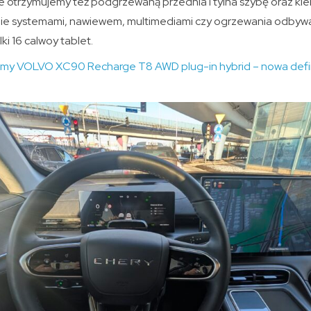
e otrzymujemy też podgrzewaną przednia i tylna szybę oraz kier
nie systemami, nawiewem, multimediami czy ogrzewania odbywa
lki 16 calwoy tablet.
my VOLVO XC90 Recharge T8 AWD plug-in hybrid – nowa defini