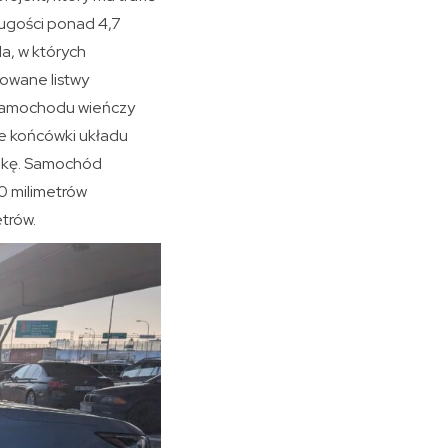
ługości ponad 4,7
a, w których
owane listwy
ł samochodu wieńczy
ne końcówki układu
ikę. Samochód
0 milimetrów
trów.