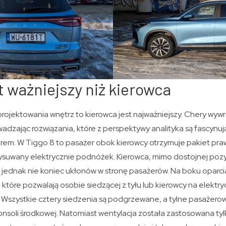
t ważniejszy niż kierowca
 projektowania wnętrz to kierowca jest najważniejszy. Chery wy
adzając rozwiązania, które z perspektywy analityka są fascynu
em. W Tiggo 8 to pasażer obok kierowcy otrzymuje pakiet praw
suwany elektrycznie podnóżek. Kierowca, mimo dostojnej pozycj
 jednak nie koniec ukłonów w stronę pasażerów. Na boku oparci
 które pozwalają osobie siedzącej z tyłu lub kierowcy na elektr
 Wszystkie cztery siedzenia są podgrzewane, a tylne pasażero
onsoli środkowej. Natomiast wentylacja została zastosowana ty