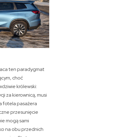
wraca ten paradygmat
jącym, choć
dziwie królewski:
i za kierownicą, musi
a fotela pasażera
yczne przesunięcie
wie mogą sami
lko na obu przednich