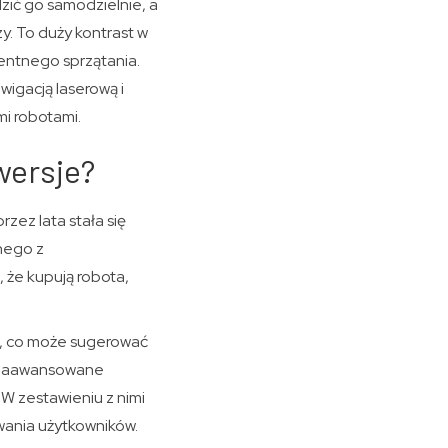
dzić go samodzielnie, a
. To duży kontrast w
gentnego sprzątania.
wigacją laserową i
i robotami.
wersje?
zez lata stała się
nego z
 że kupują robota,
ot, co może sugerować
y zaawansowane
W zestawieniu z nimi
wania użytkowników.