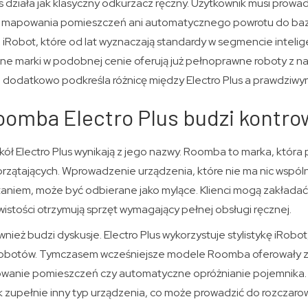
s działa jak klasyczny odkurzacz ręczny. Użytkownik musi prowa
e mapowania pomieszczeń ani automatycznego powrotu do bazy
 iRobot, które od lat wyznaczają standardy w segmencie inteli
ne marki w podobnej cenie oferują już pełnoprawne roboty z na
 dodatkowo podkreśla różnicę między Electro Plus a prawdziwym
oomba Electro Plus budzi kontro
ł Electro Plus wynikają z jego nazwy. Roomba to marka, która pr
zątających. Wprowadzenie urządzenia, które nie ma nic wspól
niem, może być odbierane jako mylące. Klienci mogą zakładać,
stości otrzymują sprzęt wymagający pełnej obsługi ręcznej.
nież budzi dyskusje. Electro Plus wykorzystuje stylistykę iRob
ii robotów. Tymczasem wcześniejsze modele Roomba oferował
powanie pomieszczeń czy automatyczne opróżnianie pojemnika. 
ak zupełnie inny typ urządzenia, co może prowadzić do rozczaro