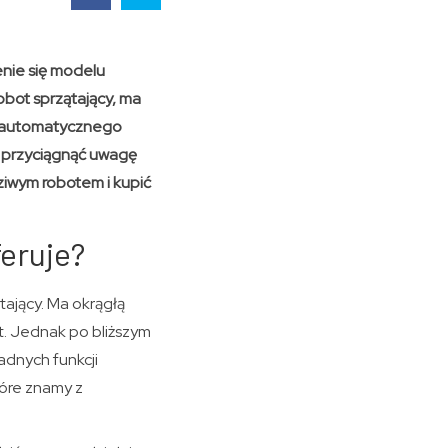
enie się modelu
obot sprzątający, ma
ji automatycznego
by przyciągnąć uwagę
ziwym robotem i kupić
feruje?
tający. Ma okrągłą
t. Jednak po bliższym
żadnych funkcji
tóre znamy z