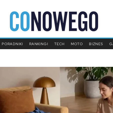
PORADNIKI
RANKINGI
TECH
MOTO
BIZNES
G