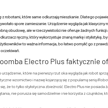
się z robotami, które same odkurzają mieszkanie. Dlatego pojawi
ywołało spore zamieszanie. Urządzenie wygląda jak klasyczny r
ną obudowę, ale w rzeczywistości nie oferuje żadnych funkc
odkurzacz ręczny, który wykorzystuje znaną markę i stylistykę, 
 użytkowników to ważna informacja, bo łatwo pomylić go z prawd
i oczekiwań.
oomba Electro Plus faktycznie o
 urządzenie, które na pierwszy rzut oka wygląda jak robot sprzą
czne wzornictwo i nazwę kojarzącą się z popularną serią iRobo
 się, że to tylko stylistyczna zbieżność. Electro Plus nie posiada 
nia, nie porusza się samodzielnie i nie korzysta z czujników, k