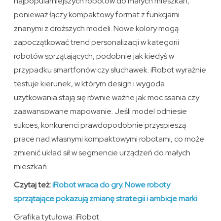
najpopularniejszych robotów do małych mieszkań,
ponieważ łączy kompaktowy format z funkcjami
znanymi z droższych modeli. Nowe kolory mogą
zapoczątkować trend personalizacji w kategorii
robotów sprzątających, podobnie jak kiedyś w
przypadku smartfonów czy słuchawek. iRobot wyraźnie
testuje kierunek, w którym design i wygoda
użytkowania stają się równie ważne jak moc ssania czy
zaawansowane mapowanie. Jeśli model odniesie
sukces, konkurenci prawdopodobnie przyspieszą
prace nad własnymi kompaktowymi robotami, co może
zmienić układ sił w segmencie urządzeń do małych
mieszkań.
Czytaj też:
iRobot wraca do gry. Nowe roboty
sprzątające pokazują zmianę strategii i ambicje marki
Grafika tytułowa: iRobot