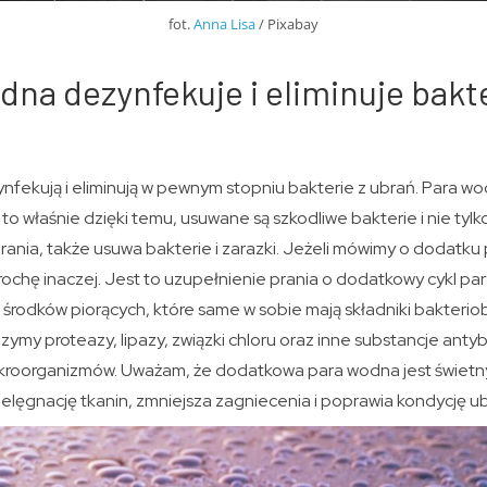
fot.
Anna Lisa
/ Pixabay
dna dezynfekuje i eliminuje bakte
fekują i eliminują w pewnym stopniu bakterie z ubrań. Para w
 to właśnie dzięki temu, usuwane są szkodliwe bakterie i nie tyl
ania, także usuwa bakterie i zarazki. Jeżeli mówimy o dodatku
trochę inaczej. Jest to uzupełnienie prania o dodatkowy cykl pa
rodków piorących, które same w sobie mają składniki bakterio
ymy proteazy, lipazy, związki chloru oraz inne substancje antyb
mikroorganizmów. Uważam, że dodatkowa para wodna jest świet
pielęgnację tkanin, zmniejsza zagniecenia i poprawia kondycję u