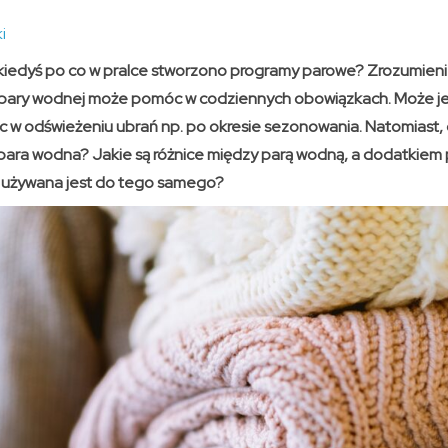
i
 kiedyś po co w pralce stworzono programy parowe? Zrozumieni
 pary wodnej może pomóc w codziennych obowiązkach. Może je 
 w odświeżeniu ubrań np. po okresie sezonowania. Natomiast,
 para wodna? Jakie są różnice między parą wodną, a dodatkiem 
używana jest do tego samego?