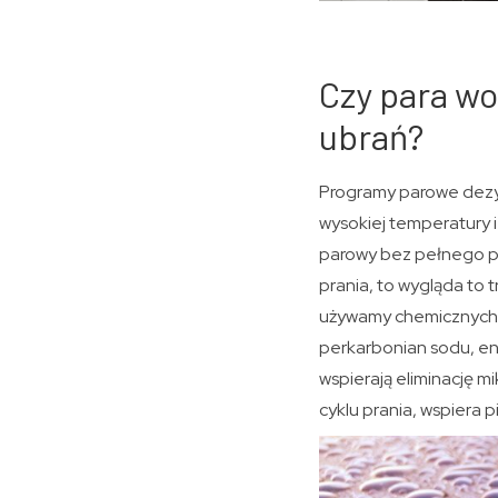
Czy para wo
ubrań?
Programy parowe dezyn
wysokiej temperatury i
parowy bez pełnego pr
prania, to wygląda to 
używamy chemicznych ś
perkarbonian sodu, enz
wspierają eliminację 
cyklu prania, wspiera 