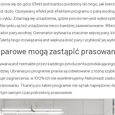
nosi się do góry. Efekt jest bardzo podobny do tego, jak bierz
st dużo. Opisywany efekt jest efektem programu z parą wodną, 
 cyklu. Zdarzają się urządzenia, gdzie proces ten jest wykorz
a rynku są też urządzenia nieco bardziej zaawansowane. Wted
tor pary wodnej. Generator wytwarza znacznie więcej pary, kt
letą tego rozwiązania jest większa ilość pary i szybkość jej wyt
e parowe mogą zastąpić prasowan
wana jest niemalże przez każdego producenta produkującego 
dziej. Ubrania po programie prania są odwirowane z różną szybk
zuje zagniecenia, w 100% ich nie wyeliminujemy. Natomiast zas
sowaniu. Tkaniny po takim programie nie są tak naprężone i łat
c tym samym czas potrzebny prasowanie.