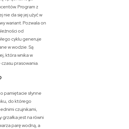
ucentów. Program z
 nie da się jej użyć w
wy wariant. Pozwala on
ależności od
ałego cyklu generuje
zane w wodzie. Są
j, która wnika w
e czasu prasowania.
?
o pamiętacie słynne
iku, do którego
ednimi czujnikami,
 grzałka jest na równi
twarza parę wodną, a