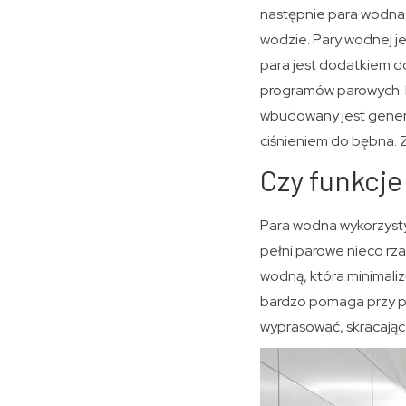
następnie para wodna u
wodzie. Pary wodnej je
para jest dodatkiem do
programów parowych. N
wbudowany jest genera
ciśnieniem do bębna. Za
Czy funkcj
Para wodna wykorzysty
pełni parowe nieco rza
wodną, która minimali
bardzo pomaga przy pra
wyprasować, skracają