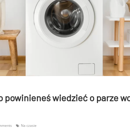
o powinieneś wiedzieć o parze w
mments
Na czasie