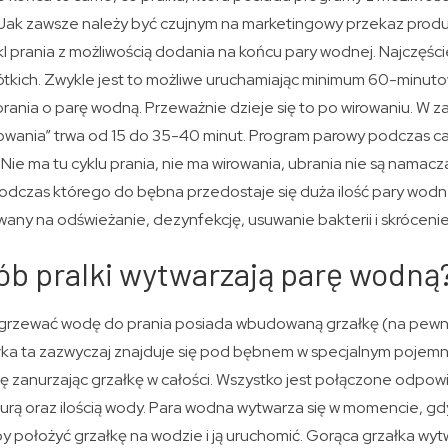
Jak zawsze należy być czujnym na marketingowy przekaz prod
l prania z możliwością dodania na końcu pary wodnej. Najczęściej
tkich. Zwykle jest to możliwe uruchamiając minimum 60-minuto
prania o parę wodną. Przeważnie dzieje się to po wirowaniu. W z
owania” trwa od 15 do 35-40 minut. Program parowy podczas c
Nie ma tu cyklu prania, nie ma wirowania, ubrania nie są namac
dczas którego do bębna przedostaje się duża ilość pary wodne
owany na odświeżanie, dezynfekcję, usuwanie bakterii i skróceni
ób pralki wytwarzają parę wodną
dgrzewać wodę do prania posiada wbudowaną grzałkę (na pewn
łka ta zazwyczaj znajduje się pod bębnem w specjalnym pojemn
 zanurzając grzałkę w całości. Wszystko jest połączone odpowi
urą oraz ilością wody. Para wodna wytwarza się w momencie, gdy
kby położyć grzałkę na wodzie i ją uruchomić. Gorąca grzałka wy