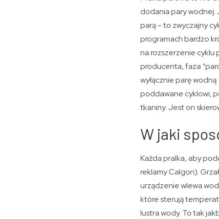
dodania pary wodnej. 
parą – to zwyczajny cyk
programach bardzo kró
na rozszerzenie cyklu 
producenta, faza “par
wyłącznie parę wodną. 
poddawane cyklowi, po
tkaniny. Jest on skier
W jaki spos
Każda pralka, aby po
reklamy Calgon). Grza
urządzenie wlewa wodę
które sterują temperat
lustra wody. To tak ja