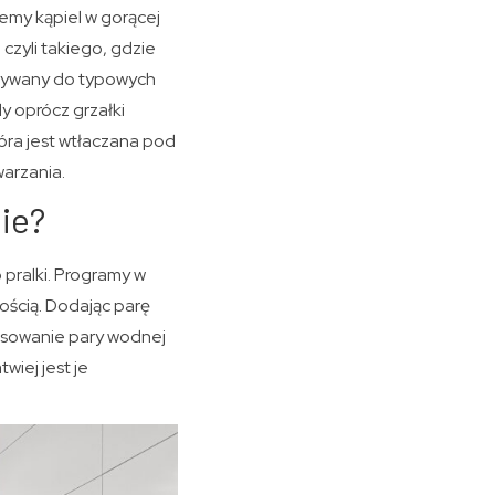
emy kąpiel w gorącej
czyli takiego, gdzie
ystywany do typowych
y oprócz grzałki
óra jest wtłaczana pod
warzania.
ie?
pralki. Programy w
ością. Dodając parę
tosowanie pary wodnej
wiej jest je