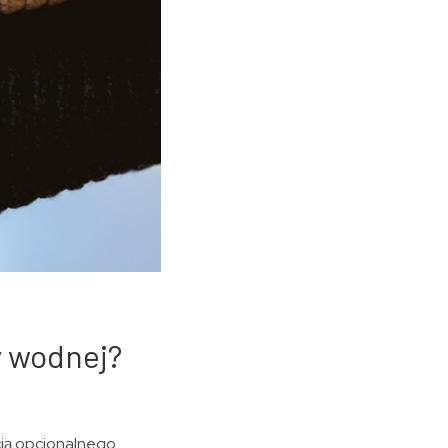
y wodnej?
cią opcjonalnego