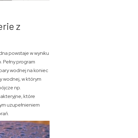
rie z
odna powstaje w wyniku
ko. Pełny program
 pary wodnej na koniec
ry wodnej, w którym
bójcze np.
akteryjne, które
nym uzupełnieniem
brań.