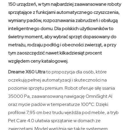
150 urządzeń, w tym najbardziej zaawansowane roboty
sprzątające z funkcjami automatycznego czyszczenia,
wymiany padów, rozpoznawania zabrudzeń i obsługą
inteligentnego domu. Dla polskich użytkowników to
świetny moment, aby wybrać sprzęt dopasowany do
metrażu, rodzaju podłóg i obecności zwierząt, a przy
tym zaoszczędzić nawet kilkadziesiąt procent
względem ceny katalogowej.
Dreame X60 Ultra
to propozycja dla osób, które
oczekują pełnej automatyzacji i skuteczności na
poziomie sprzętu premium. Robot oferuje siłę ssania
35000 Pa, zaawansowaną nawigację OmniSight AI
oraz mycie padów w temperaturze 100°C. Dzięki
profilowi 7,95 cm bez trudu wjeżdża pod meble, a tryb
Pet Care 4.0 ułatwia sprzątanie w domach ze
zwierzętami. Model wyróżnia się także systemem