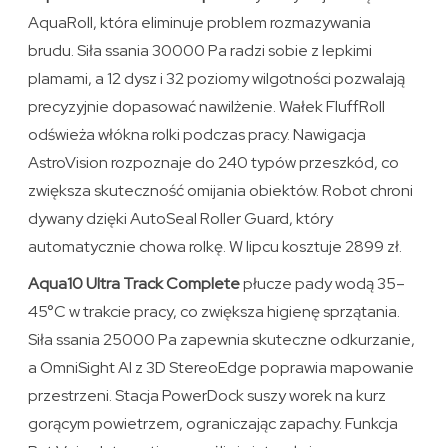
AquaRoll, która eliminuje problem rozmazywania
brudu. Siła ssania 30000 Pa radzi sobie z lepkimi
plamami, a 12 dysz i 32 poziomy wilgotności pozwalają
precyzyjnie dopasować nawilżenie. Wałek FluffRoll
odświeża włókna rolki podczas pracy. Nawigacja
AstroVision rozpoznaje do 240 typów przeszkód, co
zwiększa skuteczność omijania obiektów. Robot chroni
dywany dzięki AutoSeal Roller Guard, który
automatycznie chowa rolkę. W lipcu kosztuje 2899 zł.
Aqua10 Ultra Track Complete
płucze pady wodą 35–
45°C w trakcie pracy, co zwiększa higienę sprzątania.
Siła ssania 25000 Pa zapewnia skuteczne odkurzanie,
a OmniSight AI z 3D StereoEdge poprawia mapowanie
przestrzeni. Stacja PowerDock suszy worek na kurz
gorącym powietrzem, ograniczając zapachy. Funkcja