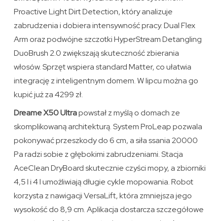
Proactive Light Dirt Detection, który analizuje
zabrudzenia i dobiera intensywność pracy. Dual Flex
Arm oraz podwójne szczotki HyperStream Detangling
DuoBrush 2.0 zwiększają skuteczność zbierania
włosów. Sprzęt wspiera standard Matter, co ułatwia
integrację z inteligentnym domem. W lipcu można go
kupić już za 4299 zł.
Dreame X50 Ultra
powstał z myślą o domach ze
skomplikowaną architekturą. System ProLeap pozwala
pokonywać przeszkody do 6 cm, a siła ssania 20000
Pa radzi sobie z głębokimi zabrudzeniami. Stacja
AceClean DryBoard skutecznie czyści mopy, a zbiorniki
4,5 l i 4 l umożliwiają długie cykle mopowania. Robot
korzysta z nawigacji VersaLift, która zmniejsza jego
wysokość do 8,9 cm. Aplikacja dostarcza szczegółowe