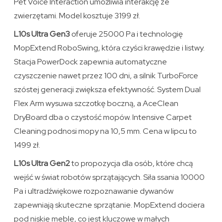
Pet Voice Interaction umożliwia interakcję ze
zwierzętami. Model kosztuje 3199 zł.
L10s Ultra Gen3
oferuje 25000 Pa i technologię
MopExtend RoboSwing, która czyści krawędzie i listwy.
Stacja PowerDock zapewnia automatyczne
czyszczenie nawet przez 100 dni, a silnik TurboForce
szóstej generacji zwiększa efektywność. System Dual
Flex Arm wysuwa szczotkę boczną, a AceClean
DryBoard dba o czystość mopów. Intensive Carpet
Cleaning podnosi mopy na 10,5 mm. Cena w lipcu to
1499 zł.
L10s Ultra Gen2
to propozycja dla osób, które chcą
wejść w świat robotów sprzątających. Siła ssania 10000
Pa i ultradźwiękowe rozpoznawanie dywanów
zapewniają skuteczne sprzątanie. MopExtend dociera
pod niskie meble, co jest kluczowe w małych