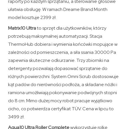
raporty po każdym sprzątaniu, a sterowanie głosowe
ułatwia obsługę. W ramach Dreame Brand Month
model kosztuje 2399 zł.
Matrix10 Ultra
to sprzęt dla użytkowników, którzy
potrzebują maksymalnej automatyzacji. Stacja
ThermoHub dobiera i wymienia końcówki mopujące w
zależności od pomieszczenia, a siła ssania 30000 Pa
zapewnia skuteczne odkurzanie. Trzy zbiorniki na
detergenty pozwalają dopasować sprzątanie do
różnych powierzchni. System Omni Scrub dostosowuje
kąt padów do nierówności podłoża, a składane nóżki i
ramiona umożliwiają pokonywanie podwójnych stopni
do 8 cm. Mimo dużej mocy robot pracuje wyjątkowo
cicho, co potwierdza certyfikat TÜV. Cena w lipcu to
3499 zł.
Aqua10 Ultra Roller Complete
wykorzystuje rolkę