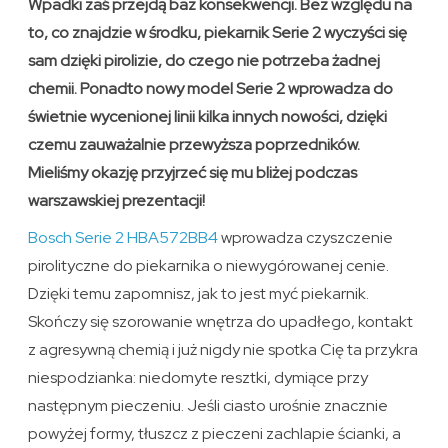
Wpadki zaś przejdą baz konsekwencji. Bez względu na
to, co znajdzie w środku, piekarnik Serie 2 wyczyści się
sam dzięki pirolizie, do czego nie potrzeba żadnej
chemii. Ponadto nowy model Serie 2 wprowadza do
świetnie wycenionej linii kilka innych nowości, dzięki
czemu zauważalnie przewyższa poprzedników.
Mieliśmy okazję przyjrzeć się mu bliżej podczas
warszawskiej prezentacji!
Bosch Serie 2 HBA572BB4
wprowadza czyszczenie
pirolityczne do piekarnika o niewygórowanej cenie.
Dzięki temu zapomnisz, jak to jest myć piekarnik.
Skończy się szorowanie wnętrza do upadłego, kontakt
z agresywną chemią i już nigdy nie spotka Cię ta przykra
niespodzianka: niedomyte resztki, dymiące przy
następnym pieczeniu. Jeśli ciasto urośnie znacznie
powyżej formy, tłuszcz z pieczeni zachlapie ścianki, a