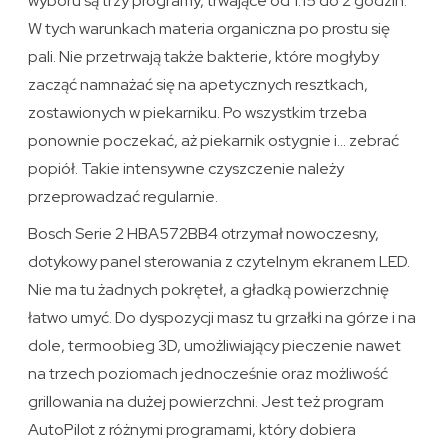
wyboru są trzy programy, trwające od 1:15 do 2 godzin.
W tych warunkach materia organiczna po prostu się
pali. Nie przetrwają także bakterie, które mogłyby
zacząć namnażać się na apetycznych resztkach,
zostawionych w piekarniku. Po wszystkim trzeba
ponownie poczekać, aż piekarnik ostygnie i… zebrać
popiół. Takie intensywne czyszczenie należy
przeprowadzać regularnie.
Bosch Serie 2 HBA572BB4 otrzymał nowoczesny,
dotykowy panel sterowania z czytelnym ekranem LED.
Nie ma tu żadnych pokręteł, a gładką powierzchnię
łatwo umyć. Do dyspozycji masz tu grzałki na górze i na
dole, termoobieg 3D, umożliwiający pieczenie nawet
na trzech poziomach jednocześnie oraz możliwość
grillowania na dużej powierzchni. Jest też program
AutoPilot z różnymi programami, który dobiera