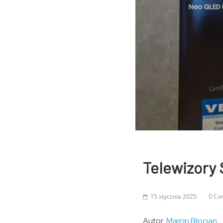
Telewizory 
15 stycznia 2025
0 Co
Autor:
Marcin Błocian