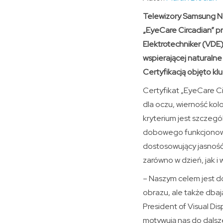
Telewizory Samsung Ne
„EyeCare Circadian” p
Elektrotechniker (VDE
wspierającej naturalne
Certyfikacją objęto kl
Certyfikat „EyeCare Ci
dla oczu, wierność ko
kryterium jest szczegó
dobowego funkcjonowa
dostosowujący jasnoś
zarówno w dzień, jak i 
– Naszym celem jest d
obrazu, ale także dba
President of Visual Dis
motywują nas do dalsze