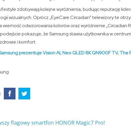
estyle zdobywają kolejne wyróżnienia, budując reputację lider
gii wizualnych. Oprócz „EyeCare Circadian” telewizory te otrzy
a wierność odwzorowania kolorów oraz wyróżnienie „Circadian 
odejście pokazuje, że Samsung stawia użytkownika w centrum 
zdrowie i komfort.
Samsung prezentuje Vision AI, Neo QLED 8K QN900F TV, The 
sung
:
wszy flagowy smartfon HONOR Magic7 Pro!