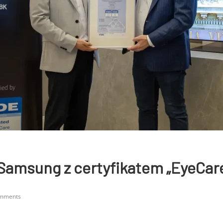
Samsung z certyfikatem „EyeCare
mments