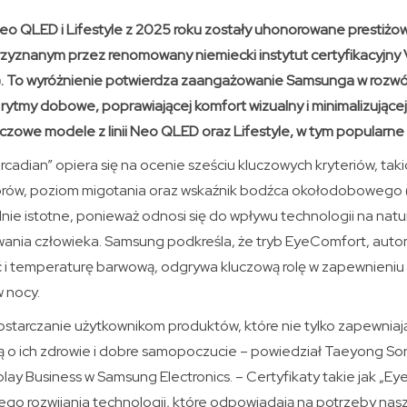
o QLED i Lifestyle z 2025 roku zostały uhonorowane prestiżo
rzyznanym przez renomowany niemiecki instytut certyfikacyjn
). To wyróżnienie potwierdza zaangażowanie Samsunga w rozwój
 rytmy dobowe, poprawiającej komfort wizualny i minimalizujące
uczowe modele z linii Neo QLED oraz Lifestyle, w tym popularne 
rcadian” opiera się na ocenie sześciu kluczowych kryteriów, ta
lorów, poziom migotania oraz wskaźnik bodźca okołodobowego (
lnie istotne, ponieważ odnosi się do wpływu technologii na natu
nia człowieka. Samsung podkreśla, że tryb EyeComfort, auto
ć i temperaturę barwową, odgrywa kluczową rolę w zapewnieni
w nocy.
ostarczanie użytkownikom produktów, które nie tylko zapewniaj
ją o ich zdrowie i dobre samopoczucie – powiedział Taeyong Son
play Business w Samsung Electronics. – Certyfikaty takie jak „Ey
go rozwijania technologii, które odpowiadają na potrzeby nasz