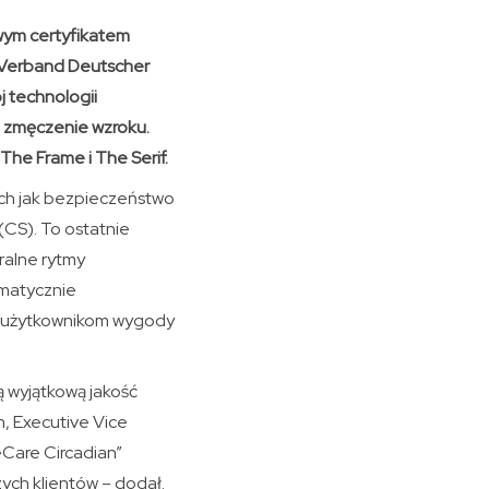
wym certyfikatem
y Verband Deutscher
 technologii
j zmęczenie wzroku.
The Frame i The Serif.
kich jak bezpieczeństwo
CS). To ostatnie
ralne rytmy
matycznie
u użytkownikom wygody
ą wyjątkową jakość
, Executive Vice
eCare Circadian”
ych klientów – dodał.