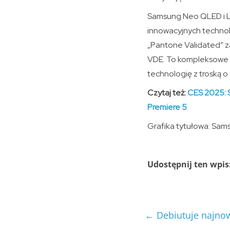
Samsung Neo QLED i Lif
innowacyjnych technolo
„Pantone Validated” z
VDE. To kompleksowe p
technologię z troską o 
Czytaj też:
CES 2025: 
Premiere 5
Grafika tytułowa: Sam
Udostępnij ten wpis
←
Debiutuje najno