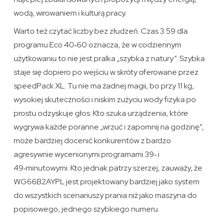
wodą, wirowaniem i kulturą pracy.
Warto też czytać liczby bez złudzeń. Czas 3:59 dla
programu Eco 40‑60 oznacza, że w codziennym
użytkowaniu to nie jest pralka „szybka z natury”. Szybka
staje się dopiero po wejściu w skróty oferowane przez
speedPack XL. Tu nie ma żadnej magii, bo przy 11 kg,
wysokiej skuteczności i niskim zużyciu wody fizyka po
prostu odzyskuje głos. Kto szuka urządzenia, które
wygrywa każde poranne „wrzuć i zapomnij na godzinę”,
może bardziej docenić konkurentów z bardzo
agresywnie wycenionymi programami 39‑ i
49‑minutowymi. Kto jednak patrzy szerzej, zauważy, że
WG66B2AYPL jest projektowany bardziej jako system
do wszystkich scenariuszy prania niż jako maszyna do
popisowego, jednego szybkiego numeru.