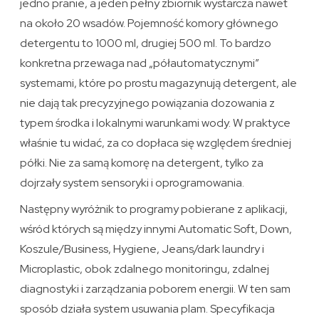
jedno pranie, a jeden pełny zbiornik wystarcza nawet
na około 20 wsadów. Pojemność komory głównego
detergentu to 1000 ml, drugiej 500 ml. To bardzo
konkretna przewaga nad „półautomatycznymi”
systemami, które po prostu magazynują detergent, ale
nie dają tak precyzyjnego powiązania dozowania z
typem środka i lokalnymi warunkami wody. W praktyce
właśnie tu widać, za co dopłaca się względem średniej
półki. Nie za samą komorę na detergent, tylko za
dojrzały system sensoryki i oprogramowania.
Następny wyróżnik to programy pobierane z aplikacji,
wśród których są między innymi Automatic Soft, Down,
Koszule/Business, Hygiene, Jeans/dark laundry i
Microplastic, obok zdalnego monitoringu, zdalnej
diagnostyki i zarządzania poborem energii. W ten sam
sposób działa system usuwania plam. Specyfikacja