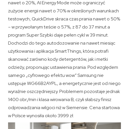
nawet o 20%, AI Energy Mode może ograniczyć
zużycie energii nawet o 70% w określonych warunkach
testowych, QuickDrive skraca czas prania nawet o 50%
– w przywołanym teście o 57%, z 87 do 37 minut a
program Super Szybki daje pełen cykl w 39 minut.
Dochodzi do tego autodozowanie na nawet miesiąc
użytkowania i aplikacja SmartThings, która potrafi
skanować zarówno kody detergentów, jak i metki
odzieży, proponując ustawienia prania. Pod względem
samego „cyfrowego efektu wow” Samsung nie
ustępuje WG66B2AYPL, a energetycznie jest od niego
wyraźnie oszczędniejszy. Problemem pozostaje jednak
1400 obr./min i klasa wirowania B, czyli słabszy finisz
odprowadzania wilgoci niż w Siemensie. Cena startowa
w Polsce wynosiła około 3999 zł.