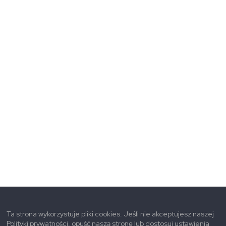
Ta strona wykorzystuje pliki cookies. Jeśli nie akceptujesz naszej
Polityki prywatności, opuść naszą stronę lub dostosuj ustawienia