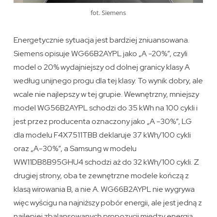
fot. Siemens
Energetycznie sytuacja jest bardziej zniuansowana.
Siemens opisuje WG66B2AYPL jako „A -20%”, czyli
model o 20% wydajniejszy od dolnej granicy klasy A
według unijnego progu dla tej klasy. To wynik dobry, ale
wcale nie najlepszy w tej grupie. Wewnętrzny, mniejszy
model WG56B2AYPL schodzi do 35 kWh na 100 cykli i
jest przez producenta oznaczony jako „A -30%”, LG
dla modelu F4X7511TBB deklaruje 37 kWh/100 cykli
oraz „A-30%”, a Samsung w modelu
WW11DB8B95GHU4 schodzi aż do 32 kWh/100 cykli. Z
drugiej strony, oba te zewnętrzne modele kończą z
klasą wirowania B, a nie A. WG66B2AYPL nie wygrywa
więc wyścigu na najniższy pobór energii, ale jest jedną z
najlepiej zbalansowanych propozycji między energią,