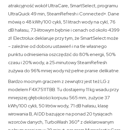
atrakcyjność wokół UltraCare, SmartSelect, programu
UltraQuick 49 min, SteamRefresh i Connected+. Dane
mówią o 48 kWh/100 cykli, 51 litrach wody na cykl, 76
dB hałasu, 73‑litrowym bębnie i cenach od około 4399
zł. Electrolux deklaruje przy tym, że SmartSelect może
– zależnie od doboru ustawień i na tle własnego
punktu odniesienia oszczędzić do 80% energii, 50%
czasu i 20% wody, a 25‑minutowy SteamRefresh
zużywa do 96% mniej wody niż pełne pranie delikatne.
Bardzo mocnym graczem z zewnątrz jest też LG z
modelem F4X7511TBB. Tu dostajemy 11 kg wsadu przy
mniejszej głębokości korpusu 565 mm, zużycie 37
kWh/100 cykli, 50 litrów wody, 71 dB hałasu, klasę
wirowania B, AI DD bazujące na ponad 20 tysiącach
wzorców danych, TurboWash 360° z deklarowanym