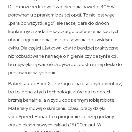
DITF może redukować zagniecenia nawet o 40% w
porównaniu z praniem bez tej opcji. To nie jest więc
„para do wszystkiego”, ale raczej para do dwóch
konkretnych zadań – szybkiego odświeżenia suchych
ubrań i ograniczenia ilości prasowania po zwykłym
cyklu. Dla części użytkowników to bardziej praktyczne
niż rozbudowane narracje o higienie czy dezynfekcji,
bo największą wartością bywa po prostu mniej deski do
prasowania w tygodniu.
Pakiet speedPack XL zasługuje na osobny komentarz,
bo to jedna z tych technologii, które na folderach
brzmią banalnie, a w życiu codziennym robią robotę.
Materiały mówią o skracaniu czasu pracy dzięki
varioSpeed. Ponadto o programie poniżej godziny
oraz o ekspresowych cyklach 15 i 30 minut. W