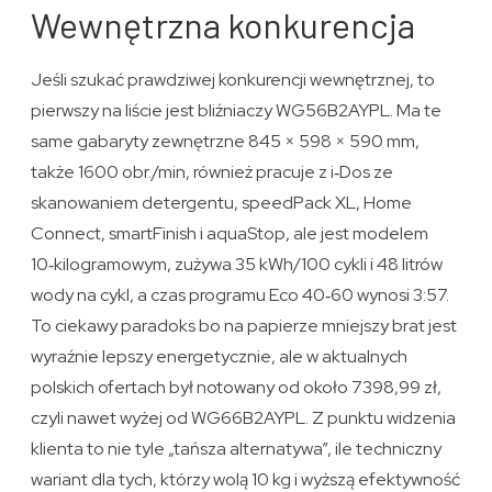
Wewnętrzna konkurencja
Jeśli szukać prawdziwej konkurencji wewnętrznej, to
pierwszy na liście jest bliźniaczy WG56B2AYPL. Ma te
same gabaryty zewnętrzne 845 × 598 × 590 mm,
także 1600 obr./min, również pracuje z i‑Dos ze
skanowaniem detergentu, speedPack XL, Home
Connect, smartFinish i aquaStop, ale jest modelem
10‑kilogramowym, zużywa 35 kWh/100 cykli i 48 litrów
wody na cykl, a czas programu Eco 40‑60 wynosi 3:57.
To ciekawy paradoks bo na papierze mniejszy brat jest
wyraźnie lepszy energetycznie, ale w aktualnych
polskich ofertach był notowany od około 7398,99 zł,
czyli nawet wyżej od WG66B2AYPL. Z punktu widzenia
klienta to nie tyle „tańsza alternatywa”, ile techniczny
wariant dla tych, którzy wolą 10 kg i wyższą efektywność