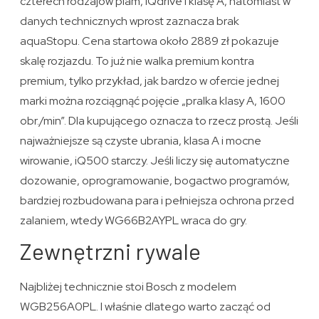
czterech rodzajów plam, iQdrive i klasę A, natomiast w
danych technicznych wprost zaznacza brak
aquaStopu. Cena startowa około 2889 zł pokazuje
skalę rozjazdu. To już nie walka premium kontra
premium, tylko przykład, jak bardzo w ofercie jednej
marki można rozciągnąć pojęcie „pralka klasy A, 1600
obr./min”. Dla kupującego oznacza to rzecz prostą. Jeśli
najważniejsze są czyste ubrania, klasa A i mocne
wirowanie, iQ500 starczy. Jeśli liczy się automatyczne
dozowanie, oprogramowanie, bogactwo programów,
bardziej rozbudowana para i pełniejsza ochrona przed
zalaniem, wtedy WG66B2AYPL wraca do gry.
Zewnętrzni rywale
Najbliżej technicznie stoi Bosch z modelem
WGB256A0PL. I właśnie dlatego warto zacząć od