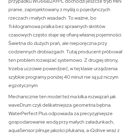
przypadku WG66B2AYPL dochodzi jeszcze tryb Mini
pranie, zaprojektowany z myślą o pojedynczych
rzeczach i małych wsadach. To ważne, bo
11‑kilogramowa pralka bez sprawnych skrótów
czasowych często staje się ofiarą własnej pojemności.
Świetna do dużych prań, ale nieporęczna przy
codziennych drobiazgach. Tutaj producent próbował
ten problem rozwiązać systemowo. Z drugiej strony,
trzeba uczciwie powiedzieć, w tej klasie urządzenia
szybkie programy poniżej 40 minut nie są już niczym
egzotycznym.
Mechanicznie ten model też ma kilka rozwiązań jak
waveDrum czyli delikatniejsza geometria bębna.
WaterPerfect Plus odpowiada za precyzyjniejsze
gospodarowanie wodą przy małych załadunkach,
aquaSensor pilnuje jakości płukania, a iQdrive wraz z