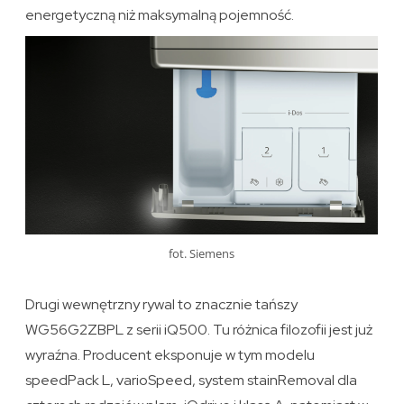
energetyczną niż maksymalną pojemność.
fot. Siemens
Drugi wewnętrzny rywal to znacznie tańszy
WG56G2ZBPL z serii iQ500. Tu różnica filozofii jest już
wyraźna. Producent eksponuje w tym modelu
speedPack L, varioSpeed, system stainRemoval dla