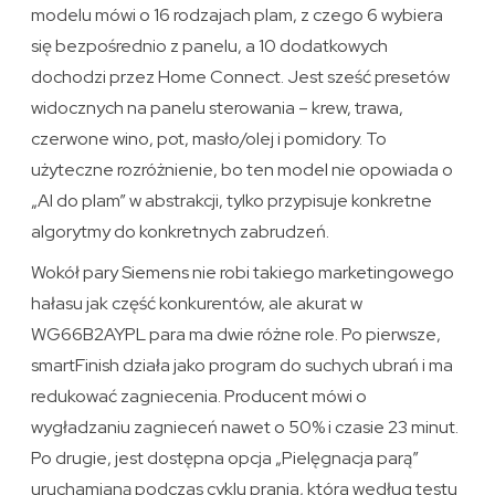
modelu mówi o 16 rodzajach plam, z czego 6 wybiera
się bezpośrednio z panelu, a 10 dodatkowych
dochodzi przez Home Connect. Jest sześć presetów
widocznych na panelu sterowania – krew, trawa,
czerwone wino, pot, masło/olej i pomidory. To
użyteczne rozróżnienie, bo ten model nie opowiada o
„AI do plam” w abstrakcji, tylko przypisuje konkretne
algorytmy do konkretnych zabrudzeń.
Wokół pary Siemens nie robi takiego marketingowego
hałasu jak część konkurentów, ale akurat w
WG66B2AYPL para ma dwie różne role. Po pierwsze,
smartFinish działa jako program do suchych ubrań i ma
redukować zagniecenia. Producent mówi o
wygładzaniu zagnieceń nawet o 50% i czasie 23 minut.
Po drugie, jest dostępna opcja „Pielęgnacja parą”
uruchamianą podczas cyklu prania, która według testu