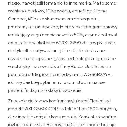
niego, nawet jeśli formalnie to inna marka. Ma te same
wymiary obudowy, 10 kg wsadu, aquaStop, Home
Connect, i‑Dos ze skanowaniem detergentu,
programy automatyczne, Mini pranie i program parowy
redukujący zagniecenia nawet o 50%, a rynek notował
go ostatnio w okolicach 6298–6299 zł. To w praktyce
nie tyle alternatywa z innej filozofii, ile siostrzane
urządzenie z tej samej grupy technologicznej, ubrane
w estetykę i nazewnictwo firmy Bosch. Jeśli ktoś nie
potrzebuje 11 kg, różnica między nim a WG66B2AYPL
robi się bardziej pytaniem o wzornictwo i niuanse
pakietu funkcji niż o klasę urządzenia.
Znacznie ciekawszy konfrontacyjnie jest Electrolux i
model EW8FG5602CDP. To także 11 kg i 1600 obr./min,
ale z inną filozofią dla konsumenta. Zamiast stawiać na
rozbudowane stainRemoval i i‑Dos, ten model buduje