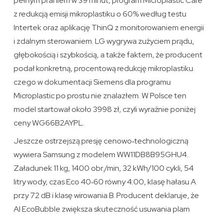
pełnym praniem w 39 minut, program Microplastic Care
z redukcją emisji mikroplastiku o 60% według testu
Intertek oraz aplikację ThinQ z monitorowaniem energii
i zdalnym sterowaniem. LG wygrywa zużyciem prądu,
głębokością i szybkością, a także faktem, że producent
podał konkretną, procentową redukcję mikroplastiku
czego w dokumentacji Siemens dla programu
Microplastic po prostu nie znalazłem. W Polsce ten
model startował około 3998 zł, czyli wyraźnie poniżej
ceny WG66B2AYPL.
Jeszcze ostrzejszą presję cenowo‑technologiczną
wywiera Samsung z modelem WW11DB8B95GHU4.
Załadunek 11 kg, 1400 obr./min, 32 kWh/100 cykli, 54
litry wody, czas Eco 40‑60 równy 4:00, klasę hałasu A
przy 72 dB i klasę wirowania B. Producent deklaruje, że
AI EcoBubble zwiększa skuteczność usuwania plam