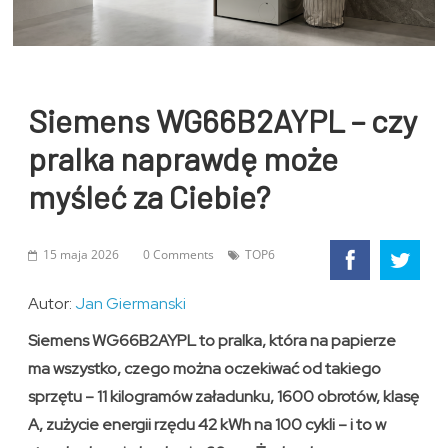
Siemens WG66B2AYPL – czy
pralka naprawdę może
myśleć za Ciebie?
15 maja 2026
0 Comments
TOP6
Autor:
Jan Giermanski
Siemens WG66B2AYPL to pralka, która na papierze
ma wszystko, czego można oczekiwać od takiego
sprzętu – 11 kilogramów załadunku, 1600 obrotów, klasę
A, zużycie energii rzędu 42 kWh na 100 cykli – i to w