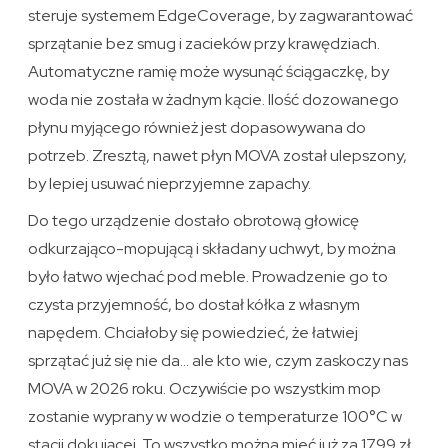
steruje systemem EdgeCoverage, by zagwarantować
sprzątanie bez smug i zacieków przy krawędziach.
Automatyczne ramię może wysunąć ściągaczkę, by
woda nie została w żadnym kącie. Ilość dozowanego
płynu myjącego również jest dopasowywana do
potrzeb. Zresztą, nawet płyn MOVA został ulepszony,
by lepiej usuwać nieprzyjemne zapachy.
Do tego urządzenie dostało obrotową głowicę
odkurzająco-mopującą i składany uchwyt, by można
było łatwo wjechać pod meble. Prowadzenie go to
czysta przyjemność, bo dostał kółka z własnym
napędem. Chciałoby się powiedzieć, że łatwiej
sprzątać już się nie da… ale kto wie, czym zaskoczy nas
MOVA w 2026 roku. Oczywiście po wszystkim mop
zostanie wyprany w wodzie o temperaturze 100°C w
stacji dokującej. To wszystko można mieć już za 1799 zł