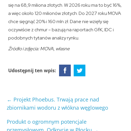
się na 68,9 miliona złotych. W 2026 roku ma to być 16%,
a więc około 120 milionów złotych. Do 2027 roku MOVA
chce sięgnąć 20% i 160 mln zł. Dane nie wzięły się
oczywiście z chmur – bazują na raportach GfK, IDC i
podobnych tytanów analizy rynku.
Źródło i zdjęcia: MOVA, własne
Udostępnij ten wpis:
←
Projekt Phoebus. Trwają prace nad
zbiornikami wodoru z włókna węglowego
Produkt o ogromnym potencjale
przemysłowym. Odkrycie w Płocku
→