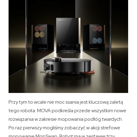
Przy tym to wcale nie moc ssania jest kluczową zaletą
tego robota. MOVA podkreśla przede wszystkim nowe
rozwiązania w zakresie mopowania podłóg twardych.
Po raz pierwszy mogliśmy zobaczyć w akcji strefowe
mopowanie MopSwap. Robot ma w zestawie trzy