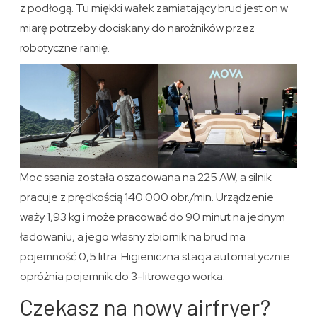
z podłogą. Tu miękki wałek zamiatający brud jest on w
miarę potrzeby dociskany do narożników przez
robotyczne ramię.
Moc ssania została oszacowana na 225 AW, a silnik
pracuje z prędkością 140 000 obr./min. Urządzenie
waży 1,93 kg i może pracować do 90 minut na jednym
ładowaniu, a jego własny zbiornik na brud ma
pojemność 0,5 litra. Higieniczna stacja automatycznie
opróżnia pojemnik do 3-litrowego worka.
Czekasz na nowy airfryer?