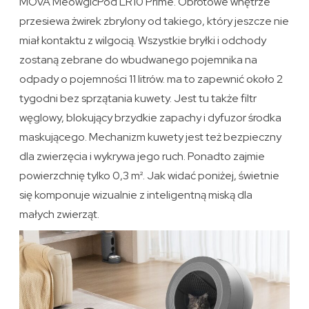
MOVA MeowgicPod LR10 Prime. Obrotowe wnętrze
przesiewa żwirek zbrylony od takiego, który jeszcze nie
miał kontaktu z wilgocią. Wszystkie bryłki i odchody
zostaną zebrane do wbudwanego pojemnika na
odpady o pojemności 11 litrów. ma to zapewnić około 2
tygodni bez sprzątania kuwety. Jest tu także filtr
węglowy, blokujący brzydkie zapachy i dyfuzor środka
maskującego. Mechanizm kuwety jest też bezpieczny
dla zwierzęcia i wykrywa jego ruch. Ponadto zajmie
powierzchnię tylko 0,3 m². Jak widać poniżej, świetnie
się komponuje wizualnie z inteligentną miską dla
małych zwierząt.