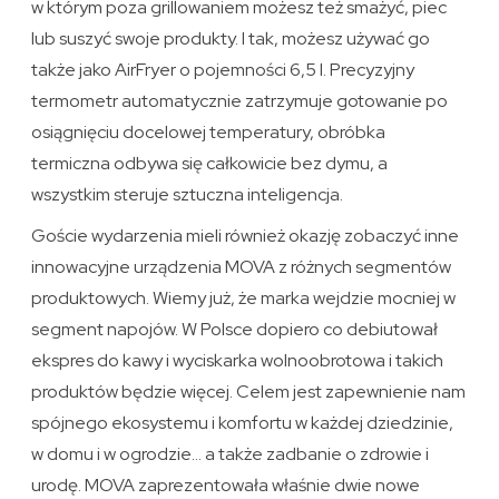
w którym poza grillowaniem możesz też smażyć, piec
lub suszyć swoje produkty. I tak, możesz używać go
także jako AirFryer o pojemności 6,5 l. Precyzyjny
termometr automatycznie zatrzymuje gotowanie po
osiągnięciu docelowej temperatury, obróbka
termiczna odbywa się całkowicie bez dymu, a
wszystkim steruje sztuczna inteligencja.
Goście wydarzenia mieli również okazję zobaczyć inne
innowacyjne urządzenia MOVA z różnych segmentów
produktowych. Wiemy już, że marka wejdzie mocniej w
segment napojów. W Polsce dopiero co debiutował
ekspres do kawy i wyciskarka wolnoobrotowa i takich
produktów będzie więcej. Celem jest zapewnienie nam
spójnego ekosystemu i komfortu w każdej dziedzinie,
w domu i w ogrodzie… a także zadbanie o zdrowie i
urodę. MOVA zaprezentowała właśnie dwie nowe