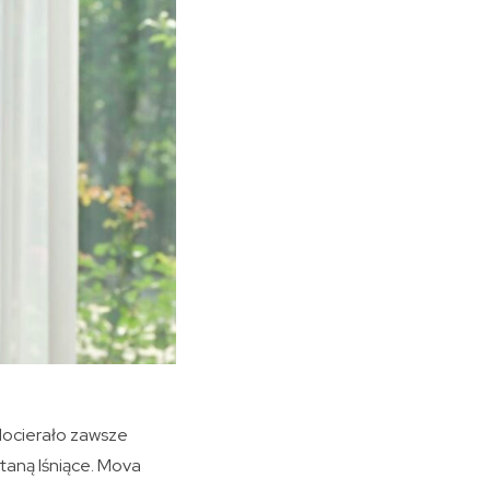
docierało zawsze
taną lśniące. Mova