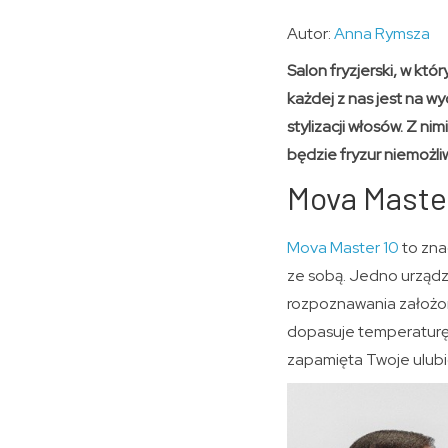
Autor:
Anna Rymsza
Salon fryzjerski, w kt
każdej z nas jest na w
stylizacji włosów. Z n
będzie fryzur niemożli
Mova Master
Mova Master 10
to zna
ze sobą. Jedno urządz
rozpoznawania założon
dopasuje temperaturę 
zapamięta Twoje ulubi