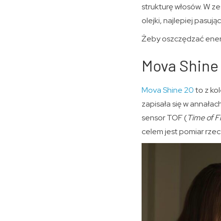
strukturę włosów. W z
olejki, najlepiej pasuj
Żeby oszczędzać energi
Mova Shine 
Mova Shine 20
to z ko
zapisała się w annała
sensor TOF (
Time of Fl
celem jest pomiar rze