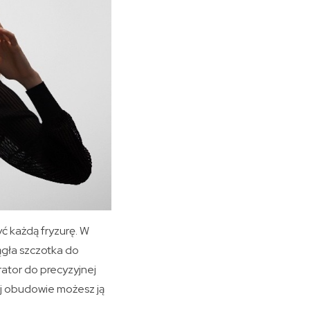
ć każdą fryzurę. W
ągła szczotka do
rator do precyzyjnej
nej obudowie możesz ją