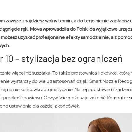
órym zawsze znajdziesz wolny termin, a do tego nic nie zapłacisz
yciągnięcie ręki. Mova wprowadziła do Polski da wyjątkowe urządz
imi możesz uzyskać profesjonalne efekty samodzielnie, a z pomocą
wych.
 10 – stylizacja bez ograniczeń
cznie więcej niż suszarka. To także prostownica i lokówka, któr
enie wystarczy do wielu zastosowań dzięki Smart Nozzle Recog
ej na nie końcówki automatycznie. Na tej podstawie urządzeni
i prędkość nawiewu. Oczywiście możesz je zmienić. Komputer su
one ustawienia dla każdej z końcówek.