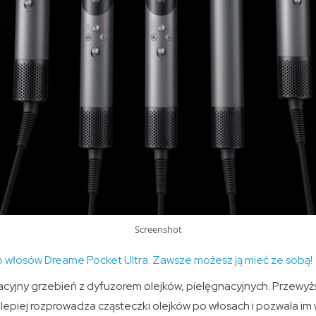
Screenshot
 włosów Dreame Pocket Ultra. Zawsze możesz ją mieć ze sobą!
yjny grzebień z dyfuzorem olejków, pielęgnacyjnych. Przewyżs
lepiej rozprowadza cząsteczki olejków po włosach i pozwala im 