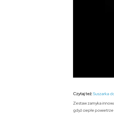
Czytaj też:
Suszarka do
Zestaw zamyka innowac
gdyż ciepłe powietrze 