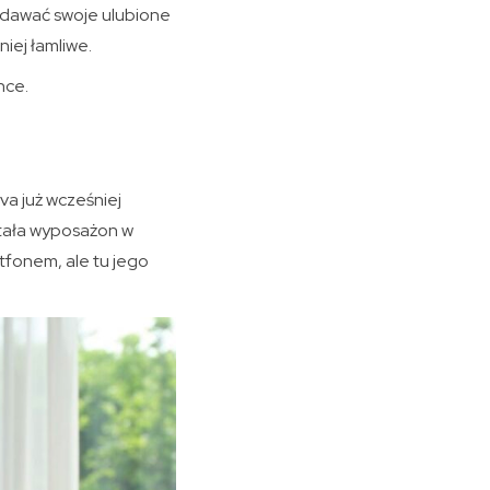
dodawać swoje ulubione
niej łamliwe.
nce.
va już wcześniej
stała wyposażon w
rtfonem, ale tu jego