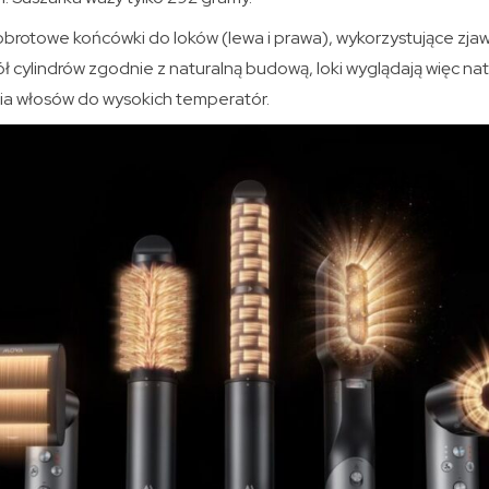
 obrotowe końcówki do loków (lewa i prawa), wykorzystujące zj
ł cylindrów zgodnie z naturalną budową, loki wyglądają więc natu
a włosów do wysokich temperatór.