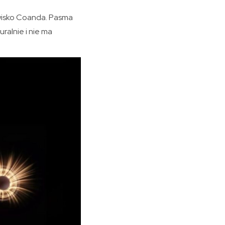
awisko Coanda. Pasma
ralnie i nie ma