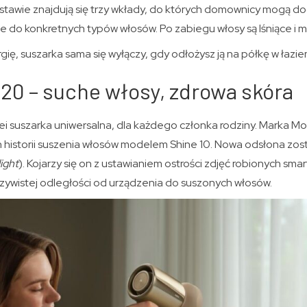
estawie znajdują się trzy wkłady, do których domownicy mogą 
ące do konkretnych typów włosów. Po zabiegu włosy są lśniące i m
ę, suszarka sama się wyłączy, gdy odłożysz ją na półkę w łazie
20 – suche włosy, zdrowa skóra
lei suszarka uniwersalna, dla każdego członka rodziny. Marka Mo
ch historii suszenia włosów modelem Shine 10. Nowa odsłona zo
ight
). Kojarzy się on z ustawianiem ostrości zdjęć robionych sma
czywistej odległości od urządzenia do suszonych włosów.