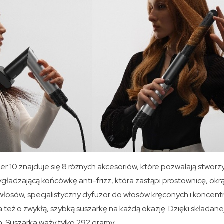
 10 znajduje się 8 różnych akcesoriów, które pozwalają stworzy
gładzającą końcówkę anti-frizz, która zastąpi prostownicę, okr
włosów, specjalistyczny dyfuzor do włosów kręconych i koncent
ła też o zwykłą, szybką suszarkę na każdą okazję. Dzięki składa
. Suszarka waży tylko 292 gramy.