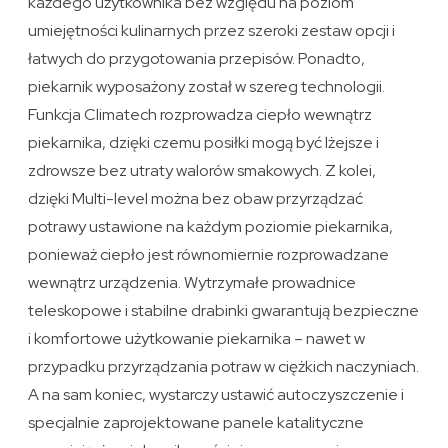
każdego użytkownika bez względu na poziom
umiejętności kulinarnych przez szeroki zestaw opcji i
łatwych do przygotowania przepisów. Ponadto,
piekarnik wyposażony został w szereg technologii.
Funkcja Climatech rozprowadza ciepło wewnątrz
piekarnika, dzięki czemu posiłki mogą być lżejsze i
zdrowsze bez utraty walorów smakowych. Z kolei,
dzięki Multi-level można bez obaw przyrządzać
potrawy ustawione na każdym poziomie piekarnika,
ponieważ ciepło jest równomiernie rozprowadzane
wewnątrz urządzenia. Wytrzymałe prowadnice
teleskopowe i stabilne drabinki gwarantują bezpieczne
i komfortowe użytkowanie piekarnika – nawet w
przypadku przyrządzania potraw w ciężkich naczyniach.
A na sam koniec, wystarczy ustawić autoczyszczenie i
specjalnie zaprojektowane panele katalityczne