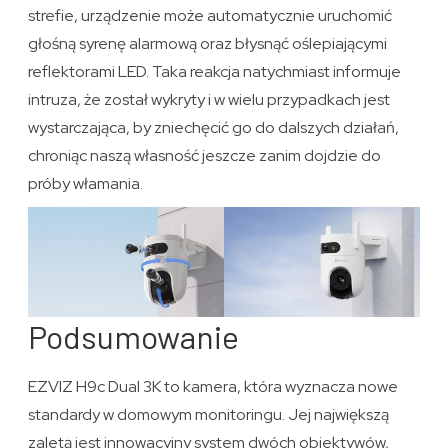
strefie, urządzenie może automatycznie uruchomić
głośną syrenę alarmową oraz błysnąć oślepiającymi
reflektorami LED. Taka reakcja natychmiast informuje
intruza, że został wykryty i w wielu przypadkach jest
wystarczająca, by zniechęcić go do dalszych działań,
chroniąc naszą własność jeszcze zanim dojdzie do
próby włamania.
Podsumowanie
EZVIZ H9c Dual 3K to kamera, która wyznacza nowe
standardy w domowym monitoringu. Jej największą
zaletą jest innowacyjny system dwóch obiektywów,