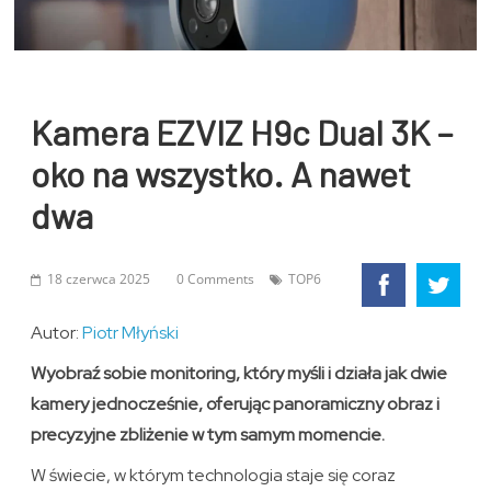
Kamera EZVIZ H9c Dual 3K –
oko na wszystko. A nawet
dwa
18 czerwca 2025
0 Comments
TOP6
Autor:
Piotr Młyński
Wyobraź sobie monitoring, który myśli i działa jak dwie
kamery jednocześnie, oferując panoramiczny obraz i
precyzyjne zbliżenie w tym samym momencie.
W świecie, w którym technologia staje się coraz