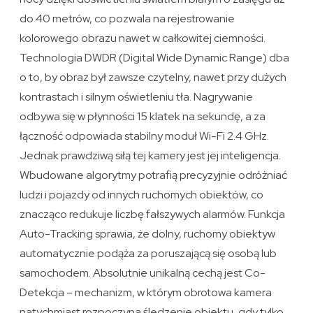
do 40 metrów, co pozwala na rejestrowanie
kolorowego obrazu nawet w całkowitej ciemności.
Technologia DWDR (Digital Wide Dynamic Range) dba
o to, by obraz był zawsze czytelny, nawet przy dużych
kontrastach i silnym oświetleniu tła. Nagrywanie
odbywa się w płynności 15 klatek na sekundę, a za
łączność odpowiada stabilny moduł Wi-Fi 2.4 GHz.
Jednak prawdziwą siłą tej kamery jest jej inteligencja.
Wbudowane algorytmy potrafią precyzyjnie odróżniać
ludzi i pojazdy od innych ruchomych obiektów, co
znacząco redukuje liczbę fałszywych alarmów. Funkcja
Auto-Tracking sprawia, że dolny, ruchomy obiektyw
automatycznie podąża za poruszającą się osobą lub
samochodem. Absolutnie unikalną cechą jest Co-
Detekcja – mechanizm, w którym obrotowa kamera
natychmiast rozpoczyna śledzenie obiektu, gdy tylko