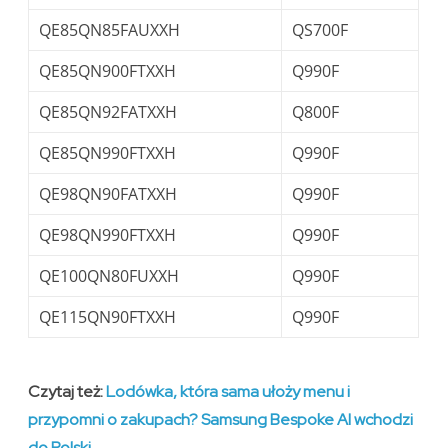
QE85QN85FAUXXH
QS700F
QE85QN900FTXXH
Q990F
QE85QN92FATXXH
Q800F
QE85QN990FTXXH
Q990F
QE98QN90FATXXH
Q990F
QE98QN990FTXXH
Q990F
QE100QN80FUXXH
Q990F
QE115QN90FTXXH
Q990F
Czytaj też:
Lodówka, która sama ułoży menu i
przypomni o zakupach? Samsung Bespoke AI wchodzi
do Polski