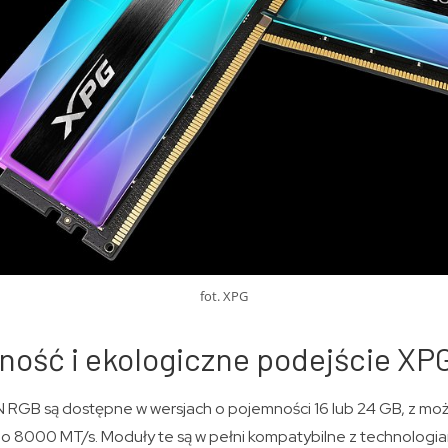
fot. XPG
ność i ekologiczne podejście XP
GB są dostępne w wersjach o pojemności 16 lub 24 GB, z moż
 8000 MT/s. Moduły te są w pełni kompatybilne z technologiam