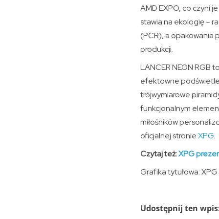
AMD EXPO, co czyni je
stawia na ekologię – 
(PCR), a opakowania p
produkcji.
LANCER NEON RGB to n
efektowne podświetle
trójwymiarowe piramidy
funkcjonalnym element
miłośników personaliz
oficjalnej stronie
XPG
.
Czytaj też:
XPG prezen
Grafika tytułowa: XPG
Udostępnij ten wpis