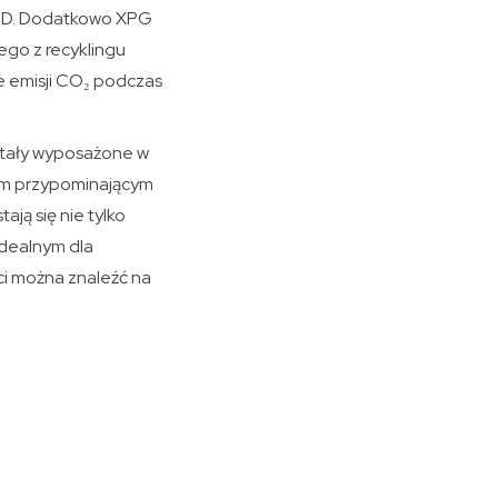
 AMD. Dodatkowo XPG
ego z recyklingu
e emisji CO₂ podczas
stały wyposażone w
em przypominającym
ją się nie tylko
idealnym dla
ci można znaleźć na