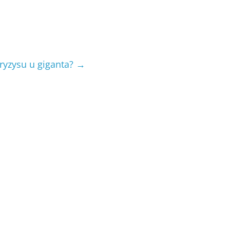
kryzysu u giganta?
→