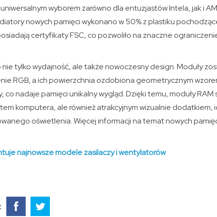
 uniwersalnym wyborem zarówno dla entuzjastów Intela, jak i
radiatory nowych pamięci wykonano w 50% z plastiku pochodząc
osiadają certyfikaty FSC, co pozwoliło na znaczne ograniczeni
ie tylko wydajność, ale także nowoczesny design. Moduły zo
nie RGB, a ich powierzchnia ozdobiona geometrycznym wzor
, co nadaje pamięci unikalny wygląd. Dzięki temu, moduły RAM sta
em komputera, ale również atrakcyjnym wizualnie dodatkiem, 
owanego oświetlenia. Więcej informacji na temat nowych pamię
tuje najnowsze modele zasilaczy i wentylatorów
: