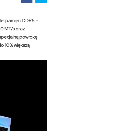
el pamięci DDR5 –
0 MT/s oraz
 specjalną powłokę
do 10% większą