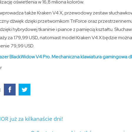
zację oświetlenia w 16,8 miliona kolorów.
r wprowadza także Kraken V4 X, przewodowy zestaw słuchawko
yczny dźwięk dzięki przetwornikom TriForce oraz przestrzennemu
zięki hybrydowej tkaninie i piance z pamięcią kształtu. Słuchaw
aży za 179,99 USD, natomiast model Kraken V4 X będzie można
cenie 79,99 USD.
azer BlackWidow V4 Pro. Mechaniczna klawiatura gamingowa d
r
:
 już za kilkanaście dni!