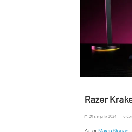
Razer Krake
20 sierpnia 2024
0 Co
Autor:
Marcin Błocian