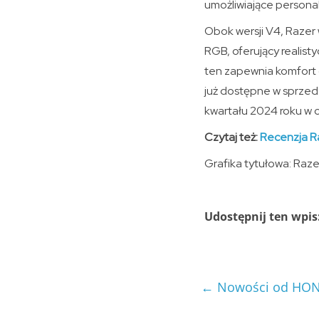
umożliwiające personali
Obok wersji V4, Raze
RGB, oferujący realist
ten zapewnia komfort d
już dostępne w sprzed
kwartału 2024 roku w 
Czytaj też:
Recenzja R
Grafika tytułowa: Raze
Udostępnij ten wpis
←
Nowości od HONOR