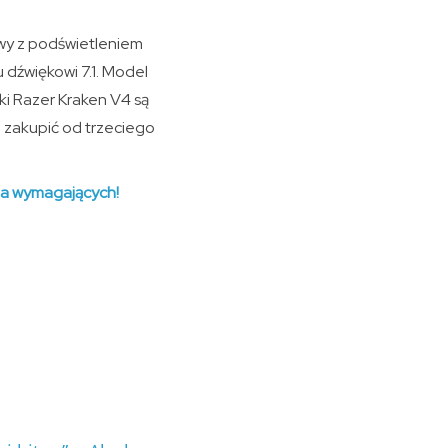
wy z podświetleniem
 dźwiękowi 7.1. Model
ki Razer Kraken V4 są
 zakupić od trzeciego
la wymagających!