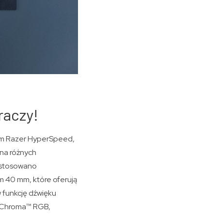
raczy!
wym Razer HyperSpeed,
na różnych
zastosowano
m 40 mm, które oferują
 funkcję dźwięku
r Chroma™ RGB,