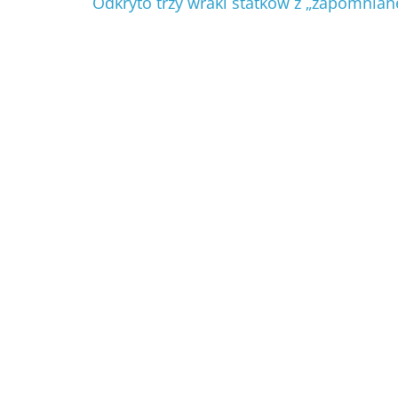
Odkryto trzy wraki statków z „zapomnian