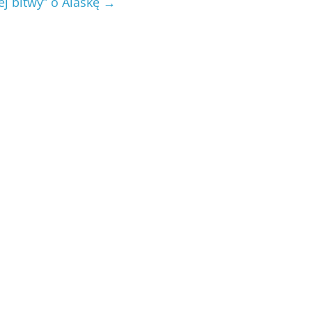
ej bitwy” o Alaskę
→