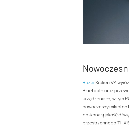
Nowoczesne
Razer
Kraken V4 wyróż
Bluetooth oraz przew
urządzeniach, w tym P
nowoczesny mikrofon H
doskonałą jakość dźwi
przestrzennego THX S