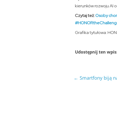
kierunków rozwoju AI o
Czytaj też:
Osoby chor
#HONORtheChalleng
Grafika tytułowa: HO
Udostępnij ten wpis
←
Smartfony biją n