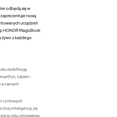
óre odbędą się w
a zaprezentuje nową
zentowanych urządzeń
ptop HONOR MagicBook
na żywo z każdego
elu redefinicję
artfon, tablet i
ń w ramach
em czołowych
nej inteligencji, jej
rtów w celu omówienia