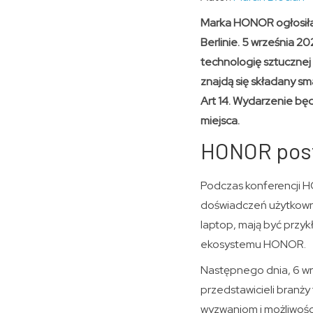
Marka HONOR ogłosiła 
Berlinie. 5 września 
technologię sztucznej
znajdą się składany 
Art 14. Wydarzenie będ
miejsca.
HONOR post
Podczas konferencji HO
doświadczeń użytkowni
laptop, mają być prz
ekosystemu HONOR.
Następnego dnia, 6 wr
przedstawicieli branży
wyzwaniom i możliwośc