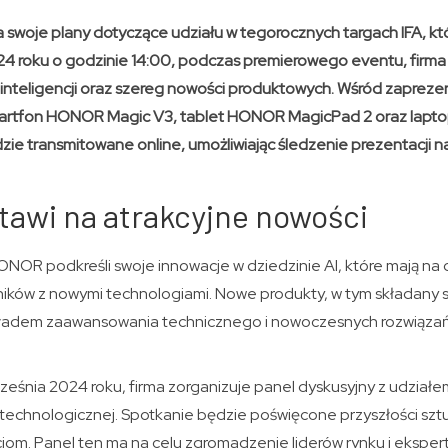
swoje plany dotyczące udziału w tegorocznych targach IFA, kt
2024 roku o godzinie 14:00, podczas premierowego eventu, firm
 inteligencji oraz szereg nowości produktowych. Wśród zapre
smartfon HONOR Magic V3, tablet HONOR MagicPad 2 oraz la
zie transmitowane online, umożliwiając śledzenie prezentacji 
awi na atrakcyjne nowości
NOR podkreśli swoje innowacje w dziedzinie AI, które mają na c
ków z nowymi technologiami. Nowe produkty, w tym składany sm
ykładem zaawansowania technicznego i nowoczesnych rozwiąza
ześnia 2024 roku, firma zorganizuje panel dyskusyjny z udział
 technologicznej. Spotkanie będzie poświęcone przyszłości sztucz
iom. Panel ten ma na celu zgromadzenie liderów rynku i ekspe