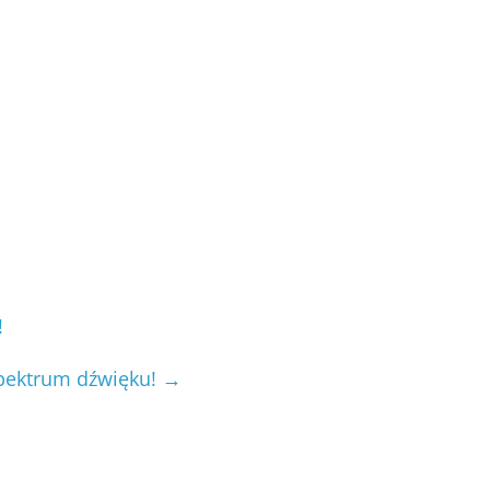
!
spektrum dźwięku!
→