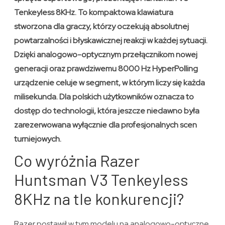
Tenkeyless 8KHz. To kompaktowa klawiatura
stworzona dla graczy, którzy oczekują absolutnej
powtarzalności i błyskawicznej reakcji w każdej sytuacji.
Dzięki analogowo-optycznym przełącznikom nowej
generacji oraz prawdziwemu 8000 Hz HyperPolling
urządzenie celuje w segment, w którym liczy się każda
milisekunda. Dla polskich użytkowników oznacza to
dostęp do technologii, która jeszcze niedawno była
zarezerwowana wyłącznie dla profesjonalnych scen
turniejowych.
Co wyróżnia Razer
Huntsman V3 Tenkeyless
8KHz na tle konkurencji?
Razer postawił w tym modelu na analogowo-optyczne