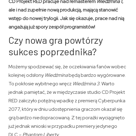
CD Projekt RED pracuje nad remasterem
Wiedźmina 1
,
ale i nad zupełnie nową produkcją, mającą stanowić
wstęp do nowej trylogii. Jak się okazuje, prace nad nią
angażują już spory zespół programistów!
Czy nowa gra powtórzy
sukces poprzednika?
Możemy spodziewać się, że oczekiwania fanów wobec
kolejnej odsłony
Wiedźmina
będą bardzo wygórowane.
To pokłosie wybitnego wręcz
Wiedźmina 3
. Warto
jednak pamiętać, że w międzyczasie studio CD Projekt
RED zaliczyło potężną wpadkę z premierą Cyberpunka
2077, który w dniu udostępnienia graczom okazał się
grą bardzo niedopracowaną. Z tej porażki wyciągnięto
już jednak wnioski w przypadku premiery jedynego
DLC –
Phantom Liberty.