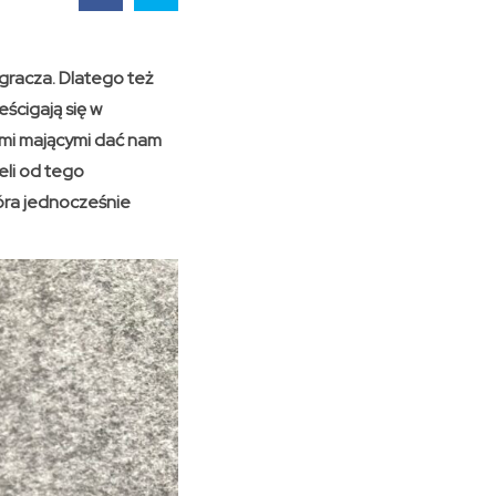
racza. Dlatego też
eścigają się w
mi mającymi dać nam
eli od tego
tóra jednocześnie