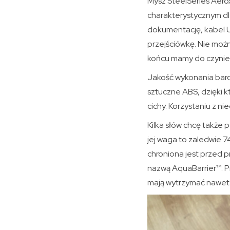
Mysz SteelSeries Aero
charakterystycznym dl
dokumentację, kabel U
przejściówkę. Nie moż
końcu mamy do czynieni
Jakość wykonania bard
sztuczne ABS, dzięki k
cichy. Korzystaniu z n
Kilka słów chcę także 
jej waga to zaledwie 
chroniona jest przed 
nazwą AquaBarrier™. P
mają wytrzymać nawet 8