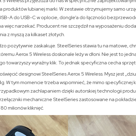
x 5 Wireless przyjeżdża do nas w specyficznie zaprojektowany
a produktów lubianej marki. W zestawie otrzymujemy samo urzą
SB-A do USB-C w oplocie, dongle’a do łączności bezprzewodo
na więc narzekać. Producent nie szczędził na wyposażeniu doda
a z myszą za kilkaset złotych.
zo pozytywnie zaskakuje. SteelSeries stawia tu na matowe, c
tóremu Aerox 5 Wireless doskonale leży w dłoni. Nie jest to jed
iego towarzyszy wyraźny klik. To jednak specyficzna cecha spr
poświęcić designowi SteelSeries Aerox 5 Wireless. Mysz jest „dzi
74g. W tym momencie trzeba wspomnieć, że mimo specyficznej k
przypadkowym zachlapaniem dzięki autorskiej technologii prod
rzełączniki mechaniczne SteelSeries zastosowane na pokładzi
0 milionów kliknięć.