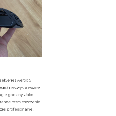
eelSeries Aerox 5
ecież niezwykle ważne
ugie godziny. Jako
aranne rozmieszczenie
ej profesjonalnej.