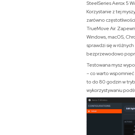
SteelSeries Aerox 5 Wi
Korzystanie z tej mys
zarówno częstotliwośc
TrueMove Air. Zapewnia
Windows, macOS, Chrom
sprawdzi się w różnych
bezprzewodowo poprze
Testowana mysz wypos
– co warto wspomnieć 
to do 80 godzin w tryb
wykorzystywaniu podśw