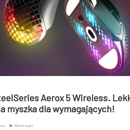
eelSeries Aerox 5 Wireless. Lekk
na myszka dla wymagających!
nts
Warto kupić