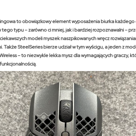
mingowa to obowiązkowy element wyposażenia biurka każdego g
tego typu – zarówno ci mniej, jak i bardziej rozpoznawalni – prz
 ciekawszych modeli myszek naszpikowanych wręcz rozwiązania
 Także SteelSeries bierze udział w tym wyścigu, a jeden z mod
Wireless – to niezwykle lekka mysz dla wymagających graczy, k
funkcjonalnością.