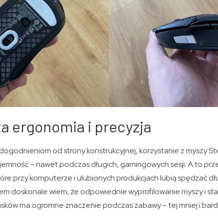
a ergonomia i precyzja
ogodnieniom od strony konstrukcyjnej, korzystanie z myszy St
zyjemność – nawet podczas długich, gamingowych sesji. A to prz
tóre przy komputerze i ulubionych produkcjach lubią spędzać dł
żem doskonale wiem, że odpowiednie wyprofilowanie myszy i st
sków ma ogromne znaczenie podczas zabawy – tej mniej i bardzi