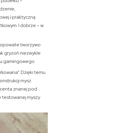
m pudełku –
dzenie,
wej i praktyczną
tkowym. I dobrze – w
hropowate tworzywo
nak gryzoń niezwykle
zętu gamingowego.
urkowana”. Dzięki temu
onstrukcji mysz
ucenta znanej pod
e testowanej myszy