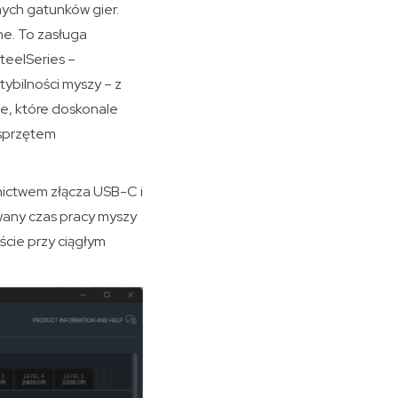
nych gatunków gier.
ne. To zasługa
teelSeries –
ybilności myszy – z
e, które doskonale
 sprzętem
ictwem złącza USB-C i
wany czas pracy myszy
ście przy ciągłym