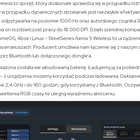
reless to sprzęt, który doskonale sprawdza się w przypadku róż
zy w przypadku dynamicznych strzelanek jest niezwykle efektyw
i odpytywania na poziomie 1000 Hz oraz autorskiego czujnika S
 on rozdzielczość pracy do 18 000 DPI. Dzięki szerokiej kompat
eOS, Xbox i Linux – SteelSeries Aerox 5 Wireless to urządzeni
 scenariuszach. Producent umożliwia nam łączenie się z naszym
z Bluetooth lub dołączonego dongle’a.
ażona została we wbudowaną baterię. Ładujemy ją za pośredn
– z urządzenia możemy korzystać podczas ładowania. Deklaro
ie 2,4 GHz i do 180 godzin, gdy korzystamy z Bluetooth. Oczywi
ietlenia RGB czasy te ulegną wyraźnemu skróceniu.