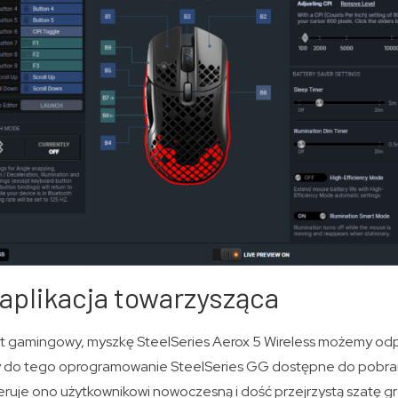
aplikacja towarzysząca
et gamingowy, myszkę SteelSeries Aerox 5 Wireless możemy o
ży do tego oprogramowanie SteelSeries GG dostępne do pobra
ruje ono użytkownikowi nowoczesną i dość przejrzystą szatę gr