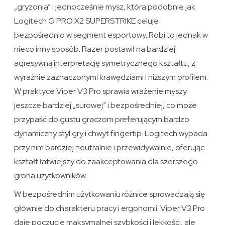
„gryzonia” i jednocześnie mysz, która podobnie jak
Logitech G PRO X2 SUPERSTRIKE celuje
bezpośrednio w segment esportowy. Robi to jednak w
nieco inny sposób. Razer postawił na bardziej
agresywną interpretację symetrycznego kształtu, z
wyraźnie zaznaczonymi krawędziami i niższym profilem.
W praktyce Viper V3 Pro sprawia wrażenie myszy
jeszcze bardziej „surowej” i bezpośredniej, co może
przypaść do gustu graczom preferującym bardzo
dynamiczny styl gry i chwyt fingertip. Logitech wypada
przy nim bardziej neutralnie i przewidywalnie, oferując
kształt łatwiejszy do zaakceptowania dla szerszego
grona użytkowników.
W bezpośrednim użytkowaniu różnice sprowadzają się
głównie do charakteru pracy i ergonomii. Viper V3 Pro
daje poczucie maksymalnej szybkości i lekkości, ale