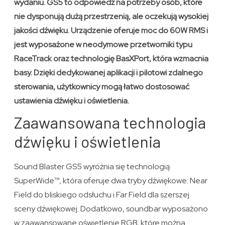
wydaniu. GS5 to odpowiedź na potrzeby osób, które
nie dysponują dużą przestrzenią, ale oczekują wysokiej
jakości dźwięku. Urządzenie oferuje moc do 60W RMS i
jest wyposażone w neodymowe przetworniki typu
RaceTrack oraz technologię BasXPort, która wzmacnia
basy. Dzięki dedykowanej aplikacji i pilotowi zdalnego
sterowania, użytkownicy mogą łatwo dostosować
ustawienia dźwięku i oświetlenia.
Zaawansowana technologia
dźwięku i oświetlenia
Sound Blaster GS5 wyróżnia się technologią
SuperWide™, która oferuje dwa tryby dźwiękowe: Near
Field do bliskiego odsłuchu i Far Field dla szerszej
sceny dźwiękowej. Dodatkowo, soundbar wyposażono
w zaawansowane oświetlenie RGB, które można