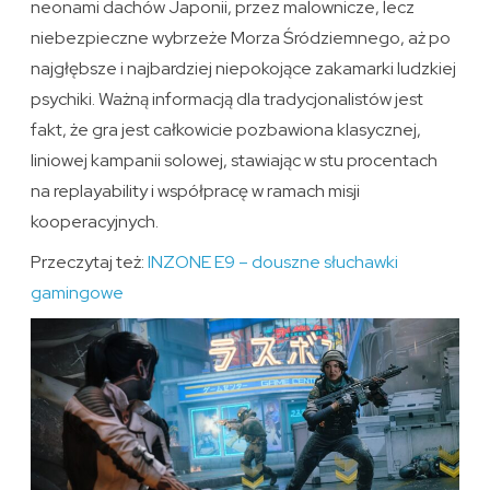
neonami dachów Japonii, przez malownicze, lecz
niebezpieczne wybrzeże Morza Śródziemnego, aż po
najgłębsze i najbardziej niepokojące zakamarki ludzkiej
psychiki. Ważną informacją dla tradycjonalistów jest
fakt, że gra jest całkowicie pozbawiona klasycznej,
liniowej kampanii solowej, stawiając w stu procentach
na replayability i współpracę w ramach misji
kooperacyjnych.
Przeczytaj też:
INZONE E9 – douszne słuchawki
gamingowe