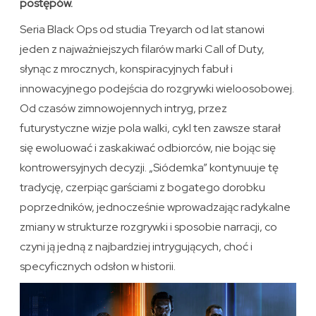
postępów.
Seria Black Ops od studia Treyarch od lat stanowi
jeden z najważniejszych filarów marki Call of Duty,
słynąc z mrocznych, konspiracyjnych fabuł i
innowacyjnego podejścia do rozgrywki wieloosobowej.
Od czasów zimnowojennych intryg, przez
futurystyczne wizje pola walki, cykl ten zawsze starał
się ewoluować i zaskakiwać odbiorców, nie bojąc się
kontrowersyjnych decyzji. „Siódemka” kontynuuje tę
tradycję, czerpiąc garściami z bogatego dorobku
poprzedników, jednocześnie wprowadzając radykalne
zmiany w strukturze rozgrywki i sposobie narracji, co
czyni ją jedną z najbardziej intrygujących, choć i
specyficznych odsłon w historii.