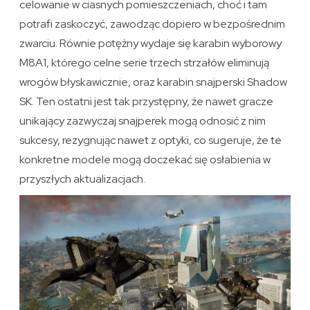
celowanie w ciasnych pomieszczeniach, choć i tam
potrafi zaskoczyć, zawodząc dopiero w bezpośrednim
zwarciu. Równie potężny wydaje się karabin wyborowy
M8A1, którego celne serie trzech strzałów eliminują
wrogów błyskawicznie, oraz karabin snajperski Shadow
SK. Ten ostatni jest tak przystępny, że nawet gracze
unikający zazwyczaj snajperek mogą odnosić z nim
sukcesy, rezygnując nawet z optyki, co sugeruje, że te
konkretne modele mogą doczekać się osłabienia w
przyszłych aktualizacjach.