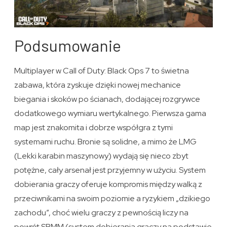
Podsumowanie
Multiplayer w Call of Duty: Black Ops 7 to świetna
zabawa, która zyskuje dzięki nowej mechanice
biegania i skoków po ścianach, dodającej rozgrywce
dodatkowego wymiaru wertykalnego. Pierwsza gama
map jest znakomita i dobrze współgra z tymi
systemami ruchu. Bronie są solidne, a mimo że LMG
(Lekki karabin maszynowy) wydają się nieco zbyt
potężne, cały arsenał jest przyjemny w użyciu. System
dobierania graczy oferuje kompromis między walką z
przeciwnikami na swoim poziomie a ryzykiem „dzikiego
zachodu”, choć wielu graczy z pewnością liczy na
powrót SBMM (system dobierania graczy na podstawie