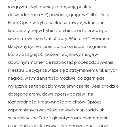
rozgrywki. Użytkownicy zdobywają punkty
doświadczenia (PD) poziomu, grając w Call of Duty:
Black Ops 7 w trybie wieloosobowym, w kampanii
kooperacyjnej, w trybie Zombie, a od pierwszego
sezonu również w Call of Duty: Warzone™. Powraca
klasyczny system prestiżu, co oznacza, że gracze,
którzy osiągną 55. poziom wojskowy, mogą w
dowolnym momencie rozpocząć proces zdobywania
Prestiżu. Decyzja ta wiąże się z otrzymaniem unikalnych
nagród, w tym zawartości możliwej do zgarnięcia
wyłącznie za ten poziom wtajemniczenia. Jeśli chodzi o
dostępne areny, deweloperzy postawili na
różnorodność i kreatywność projektów. Oprócz
wspomnianych wcześniej nowych map takich jak
surrealistyczne Fate z gigantycznymi elementami
otoczenia czy luksusowa, lecz opuszczona Utopia,