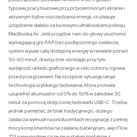
typowej pracy biurowej przy przyciemnionym ekranie i
aktywnym trybie oszczędzania energii, co plasuje
urządzenie daleko za biurowymi ultrabookami pokroju
MacBooka Air. Jeśli przyjdzie nam do głowy uruchomić
wymagającą grę AAA bez podłączonego zasilacza,
system wyssie całą dostępną energię w niewiele ponad
50-60 minut, drastycznie obniżając przy tym
wydajność układu graficznego w celu ochrony ogniwa
przed przegrzaniem. Na szczęście sytuację ratuje
technologia szybkiego ładowania, która pozwala
uzupełnić akumulator od 0% do 50% w zaledwie 30
minut za pomocą dołączonej ładowarki USB-C. Trzeba
jednak pamiętać, że brak tradycyjnego, dużego
zasilacza wymusił na producentach rezygnację z pełnej
mocy komponentów na zasilaniu bateryjnym, więc Flow
Z13 najwygodniej czuje się w stałym kontakcie z