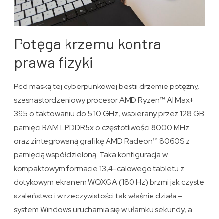
Potęga krzemu kontra
prawa fizyki
Pod maską tej cyberpunkowej bestii drzemie potężny,
szesnastordzeniowy procesor AMD Ryzen™ AI Max+
395 o taktowaniu do 5.10 GHz, wspierany przez 128 GB
pamięci RAM LPDDR5x o częstotliwości 8000 MHz
oraz zintegrowaną grafikę AMD Radeon™ 8060S z
pamięcią współdzieloną. Taka konfiguracja w
kompaktowym formacie 13,4-calowego tabletu z
dotykowym ekranem WQXGA (180 Hz) brzmi jak czyste
szaleństwo i w rzeczywistości tak właśnie działa –
system Windows uruchamia się w ułamku sekundy, a