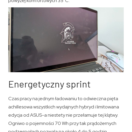
powyżej komfortowych 35°C.
Energetyczny sprint
Czas pracy na jednym ładowaniu to odwieczna pięta
achillesowa wszystkich wydajnych hybryd i limitowana
edycja od ASUS-a niestety nie przełamuje tej klątwy.
Ogniwo o pojemności 70 Wh przy tak prądożernych
podzespołach pozwala na około 4 do 5 godzin