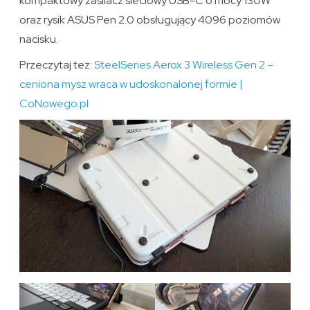
kompaktowy zasilacz sieciowy USB-C o mocy 130W
oraz rysik ASUS Pen 2.0 obsługujący 4096 poziomów
nacisku.
Przeczytaj tez:
SteelSeries Aerox 3 Wireless Gen 2 –
ceniona mysz wraca w udoskonalonej formie |
CoNowego.pl