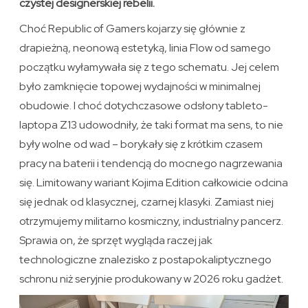
czystej designerskiej rebelii.
Choć Republic of Gamers kojarzy się głównie z
drapieżną, neonową estetyką, linia Flow od samego
początku wyłamywała się z tego schematu. Jej celem
było zamknięcie topowej wydajności w minimalnej
obudowie. I choć dotychczasowe odsłony tableto-
laptopa Z13 udowodniły, że taki format ma sens, to nie
były wolne od wad – borykały się z krótkim czasem
pracy na baterii i tendencją do mocnego nagrzewania
się. Limitowany wariant Kojima Edition całkowicie odcina
się jednak od klasycznej, czarnej klasyki. Zamiast niej
otrzymujemy militarno kosmiczny, industrialny pancerz.
Sprawia on, że sprzęt wygląda raczej jak
technologiczne znalezisko z postapokaliptycznego
schronu niż seryjnie produkowany w 2026 roku gadżet.