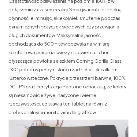
Częstotliwość odświeżania na poziomie 180 Hz w
połączeniu z czasem reakcji 3 ms gwarantuje idealną
płynność, eliminując jakiekolwiek smużenie podczas
dynamicznych potyczek sieciowych czy przewijania
długich dokumentów. Maksymalna jasność
dochodząca do 500 nitów pozwala na w miarę
komfortową pracę na świeżym powietrzu, choć
błyszcząca powłoka ze szkłem Corning Gorilla Glass
DXC potrafi w pełnym słońcu zadziałać jak całkiem
lusterko wsteczne. Pokrycie przestrzeni barwnej 100%
DCI-P3 oraz certyfikacja Pantone oznaczają, że kolory
są niesamowicie żywe, nasycone i wierne
rzeczywistości, co stawia ten tablet na równi z
profesjonalnymi monitorami dla grafików.