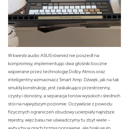
W kwestii audio ASUS również nie poszedł na
kompromisy, implementując dwa głośniki boczne
wspierane przez technologię Dolby Atmos oraz
inteligentny wzmacniacz Smart Amp. Dźwięk, jak na tak
smukłą konstrukcję, jest zaskakująco przestrzenny,
czysty i donośny, a separacja tonów wysokich i średnich
stoi na najwyższym poziomie. Oczywiście z powodu
fizycznych ograniczeń obudowy ucierpiały najniższe
rejestry, więc basu nie uświadczymy tu zbyt wiele –
wybuchy w grach brzmią poprawnie, ale brakuje im