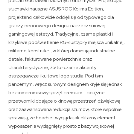
postaci słuchawek nausznych oraz myszki. Projektując
słuchawki nauszne ASUS ROG Kojima Edition,
projektanci całkowicie odcięli się od typowego dla
graczy, neonowego designu na rzecz surowej
gamingowej estetyki. Tradycyjne, czarne plastiki i
krzykliwe podświetlenie RGB ustąpiły miejsca unikalnej,
militarnej konstrukcji, w której dominują industrialne
detale, fakturowane powierzchnie oraz
charakterystyczne, żółto-czarne akcenty
ostrzegawcze i kultowe logo studia. Pod tym
pancernym, wręcz surowym designem kryje się jednak
bezkompromisowy sprzęt premium – potężne
przetworniki dbające o kinową przestrzeń dźwiękową
oraz zaawansowana redukcja szumów, które wspólnie
sprawiają, że headset wygląda jak elitarny element
wyposażenia wyciągnięty prosto z bazy wojskowej