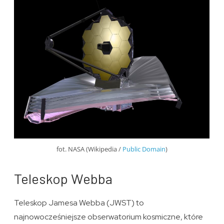
fot. NASA (Wikipedia /
Public Domain
)
Teleskop Webba
Teleskop Jamesa Webba (JWST) to
najnowocześniejsze obserwatorium kosmiczne, które