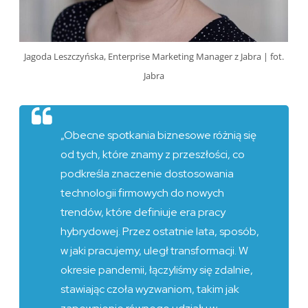
Jagoda Leszczyńska, Enterprise Marketing Manager z Jabra | fot.
Jabra
„Obecne spotkania biznesowe różnią się
od tych, które znamy z przeszłości, co
podkreśla znaczenie dostosowania
technologii firmowych do nowych
trendów, które definiuje era pracy
hybrydowej. Przez ostatnie lata, sposób,
w jaki pracujemy, uległ transformacji. W
okresie pandemii, łączyliśmy się zdalnie,
stawiając czoła wyzwaniom, takim jak