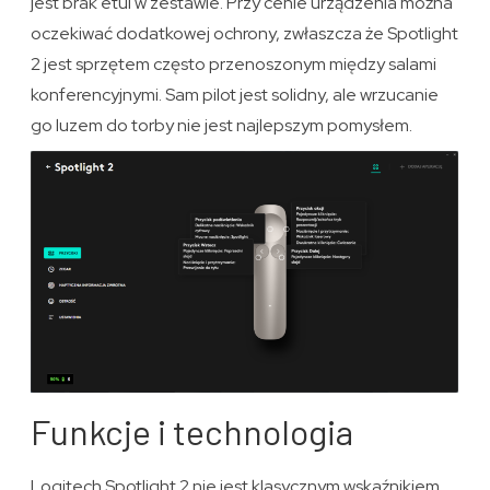
jest brak etui w zestawie. Przy cenie urządzenia można
oczekiwać dodatkowej ochrony, zwłaszcza że Spotlight
2 jest sprzętem często przenoszonym między salami
konferencyjnymi. Sam pilot jest solidny, ale wrzucanie
go luzem do torby nie jest najlepszym pomysłem.
Funkcje i technologia
Logitech Spotlight 2 nie jest klasycznym wskaźnikiem,