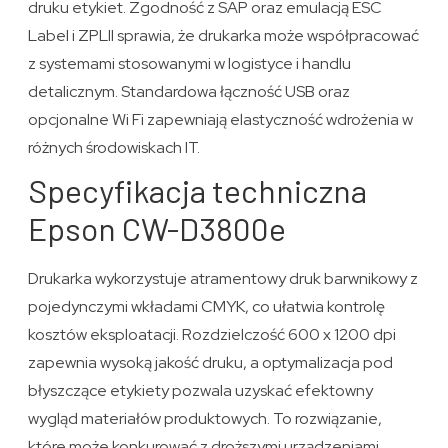
druku etykiet. Zgodność z SAP oraz emulacją ESC
Label i ZPLII sprawia, że drukarka może współpracować
z systemami stosowanymi w logistyce i handlu
detalicznym. Standardowa łączność USB oraz
opcjonalne Wi Fi zapewniają elastyczność wdrożenia w
różnych środowiskach IT.
Specyfikacja techniczna
Epson CW-D3800e
Drukarka wykorzystuje atramentowy druk barwnikowy z
pojedynczymi wkładami CMYK, co ułatwia kontrolę
kosztów eksploatacji. Rozdzielczość 600 x 1200 dpi
zapewnia wysoką jakość druku, a optymalizacja pod
błyszczące etykiety pozwala uzyskać efektowny
wygląd materiałów produktowych. To rozwiązanie,
które może konkurować z droższymi urządzeniami