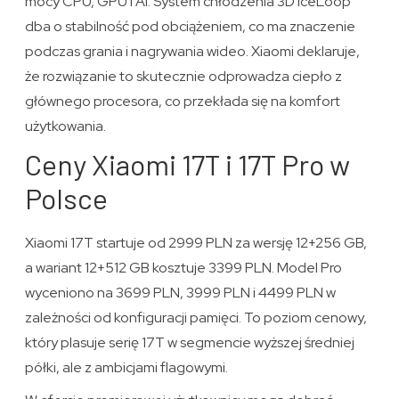
mocy CPU, GPU i AI. System chłodzenia 3D IceLoop
dba o stabilność pod obciążeniem, co ma znaczenie
podczas grania i nagrywania wideo. Xiaomi deklaruje,
że rozwiązanie to skutecznie odprowadza ciepło z
głównego procesora, co przekłada się na komfort
użytkowania.
Ceny Xiaomi 17T i 17T Pro w
Polsce
Xiaomi 17T startuje od 2999 PLN za wersję 12+256 GB,
a wariant 12+512 GB kosztuje 3399 PLN. Model Pro
wyceniono na 3699 PLN, 3999 PLN i 4499 PLN w
zależności od konfiguracji pamięci. To poziom cenowy,
który plasuje serię 17T w segmencie wyższej średniej
półki, ale z ambicjami flagowymi.