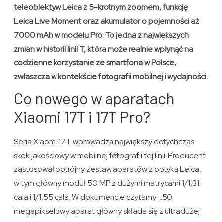
teleobiektyw Leica z 5-krotnym zoomem, funkcję
Leica Live Moment oraz akumulator o pojemności aż
7000 mAh w modelu Pro. To jedna z największych
zmian w historii linii T, która może realnie wpłynąć na
codzienne korzystanie ze smartfona w Polsce,
zwłaszcza w kontekście fotografii mobilnej i wydajności.
Co nowego w aparatach
Xiaomi 17T i 17T Pro?
Seria Xiaomi 17T wprowadza największy dotychczas
skok jakościowy w mobilnej fotografii tej linii. Producent
zastosował potrójny zestaw aparatów z optyką Leica,
w tym główny moduł 50 MP z dużymi matrycami 1/1,31
cala i 1/1,55 cala. W dokumencie czytamy: „50
megapikselowy aparat główny składa się z ultradużej