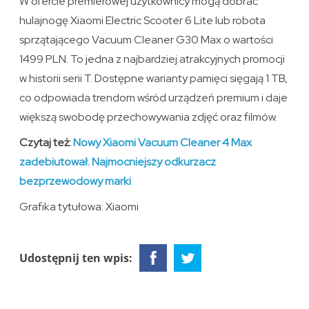
W ofercie premierowej użytkownicy mogą dobrać
hulajnogę Xiaomi Electric Scooter 6 Lite lub robota
sprzątającego Vacuum Cleaner G30 Max o wartości
1499 PLN. To jedna z najbardziej atrakcyjnych promocji
w historii serii T. Dostępne warianty pamięci sięgają 1 TB,
co odpowiada trendom wśród urządzeń premium i daje
większą swobodę przechowywania zdjęć oraz filmów.
Czytaj też:
Nowy Xiaomi Vacuum Cleaner 4 Max
zadebiutował. Najmocniejszy odkurzacz
bezprzewodowy marki
Grafika tytułowa: Xiaomi
Udostępnij ten wpis: