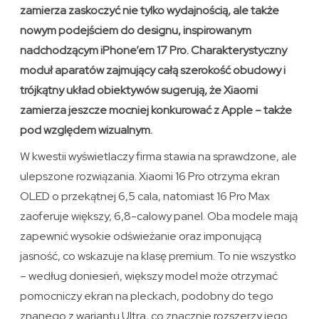
zamierza zaskoczyć nie tylko wydajnością, ale także
nowym podejściem do designu, inspirowanym
nadchodzącym iPhone’em 17 Pro. Charakterystyczny
moduł aparatów zajmujący całą szerokość obudowy i
trójkątny układ obiektywów sugerują, że Xiaomi
zamierza jeszcze mocniej konkurować z Apple – także
pod względem wizualnym.
W kwestii wyświetlaczy firma stawia na sprawdzone, ale
ulepszone rozwiązania. Xiaomi 16 Pro otrzyma ekran
OLED o przekątnej 6,5 cala, natomiast 16 Pro Max
zaoferuje większy, 6,8-calowy panel. Oba modele mają
zapewnić wysokie odświeżanie oraz imponującą
jasność, co wskazuje na klasę premium. To nie wszystko
– według doniesień, większy model może otrzymać
pomocniczy ekran na pleckach, podobny do tego
znanego z wariantu Ultra, co znacznie rozszerzy jego