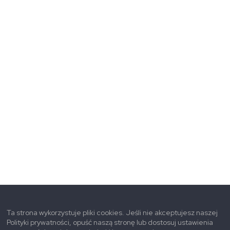
Ta strona wykorzystuje pliki cookies. Jeśli nie akceptujesz naszej
Polityki prywatności, opuść naszą stronę lub dostosuj ustawienia