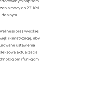
 perforowanym napisem
szenia mocy do 231 KM.
o idealnym
Wellness oraz wysokiej
ięk i klimatyzację, aby
gurowane ustawienia
pleksowa aktualizacja,
chnologiom i funkcjom