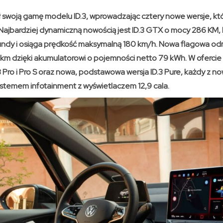
ł swoją gamę modelu ID.3, wprowadzając cztery nowe wersje, kt
Najbardziej dynamiczną nowością jest ID.3 GTX o mocy 286 KM,
kundy i osiąga prędkość maksymalną 180 km/h. Nowa flagowa o
km dzięki akumulatorowi o pojemności netto 79 kWh. W ofercie z
 Pro i Pro S oraz nowa, podstawowa wersja ID.3 Pure, każdy z n
temem infotainment z wyświetlaczem 12,9 cala.