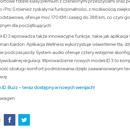
sportowe fotele klasy premium z czerwonymi przeszyciami oraz
 Pro S również zyskały na funkcjonalności, z możliwością zwięk
 podstawowa, oferuje moc 170 KM i zasięg do 388 km, co czyni g
nym dla początkujących.
ID.3 wprowadza także innowacyjne funkcje, takie jak aplikacja 
man Kardon. Aplikacja Wellness wykorzystuje oświetlenie tła, dźw
 podczas jazdy. System audio oferuje cztery wstępnie skonfi
dywidualnej regulacji. Wprowadzenie nowych modeli ID.3 to kom
yjność obsługi i komfort podróżowania dzięki zaawansowanym te
wcę.
ID. Buzz – teraz dostępny w nowych wersjach!
kswagen
: