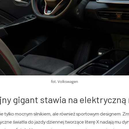
fot. Volkswagen
ny gigant stawia na elektryczną
 nie tylko mocnym silnikiem, ale również sportowym designem. Z
tyczne światła do jazdy dziennej tworzące literę X nadają mu d