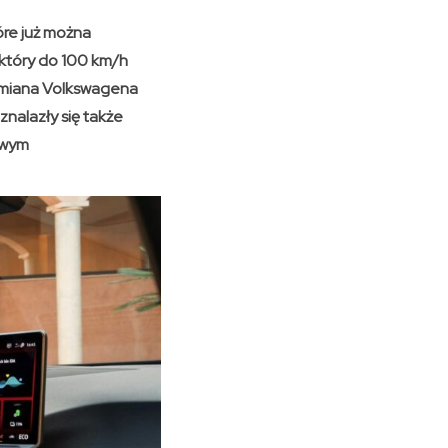
óre już można
 który do 100 km/h
dmiana Volkswagena
nalazły się także
owym