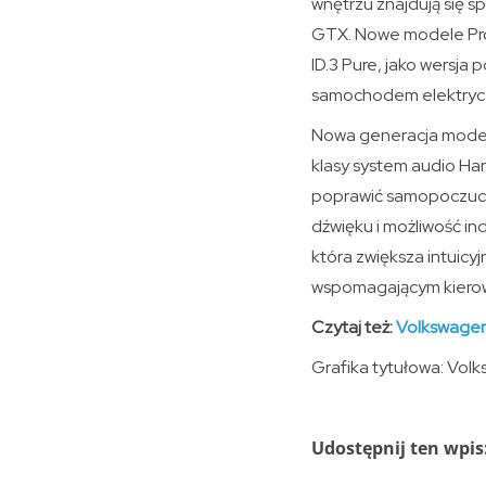
wnętrzu znajdują się 
GTX. Nowe modele Pro i
ID.3 Pure, jako wersja
samochodem elektrycz
Nowa generacja modeli 
klasy system audio Har
poprawić samopoczucie
dźwięku i możliwość in
która zwiększa intuic
wspomagającym kiero
Czytaj też:
Volkswagen 
Grafika tytułowa: Vol
Udostępnij ten wpis