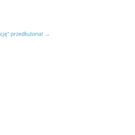
cję” przedłużona!
→