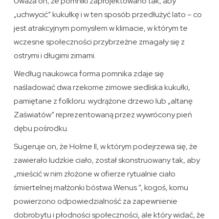
Uważa on, że pomniki zaprojektowano tak, aby
„uchwycić” kukułkę i w ten sposób przedłużyć lato – co
jest atrakcyjnym pomysłem w klimacie, w którym te
wczesne społeczności przybrzeżne zmagały się z
ostrymi i długimi zimami.
Według naukowca forma pomnika zdaje się
naśladować dwa rzekome zimowe siedliska kukułki,
pamiętane z folkloru: wydrążone drzewo lub „altanę
Zaświatów” reprezentowaną przez wywrócony pień
dębu pośrodku.
Sugeruje on, że Holme II, w którym podejrzewa się, że
zawierało ludzkie ciało, został skonstruowany tak, aby
„mieścić w nim złożone w ofierze rytualnie ciało
śmiertelnej małżonki bóstwa Wenus ”, kogoś, komu
powierzono odpowiedzialność za zapewnienie
dobrobytu i płodności społeczności, ale który widać, że