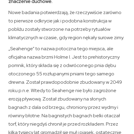
znaczenie duchowe.
Nowe badania potwierdzają, że rzeczywiście zarówno
to pierwsze odkrycie jak i podobna konstrukcja w
pobliżu zostały stworzone na potrzeby rytuałów
klimatycznych w czasie, gdy region nękały surowe zimy.
„Seahenge” to nazwa potoczna tego miejsca, ale
oficjalna nazwa brzmi Holme I. Jest to prehistoryczny
pomnik, który składa się z odwróconego pnia dębu
otoczonego 55 rozłupanymi pniami tego samego
drewna. Został prawdopodobnie zbudowany w 2049
roku p.n.e. Wtedy to Seahenge nie było zagrożone
erozją pływową. Został zbudowany na słonych
bagnach z dala od brzegu, chroniony przez wydmy i
równiny błotne. Na bagnistych bagnach belki otaczał
torf, który niegdyś chronił je przed rozkładem. Przez
kilka tysięcy lat gromadził się muł i piasek, ostatecznie