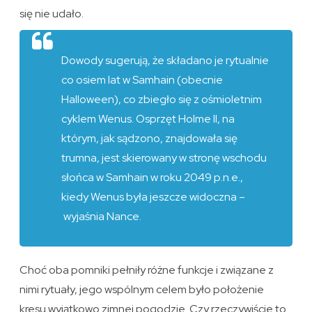
się nie udało.
Dowody sugerują, że składano je rytualnie
co osiem lat w Samhain (obecnie
Halloween), co zbiegło się z ośmioletnim
cyklem Wenus. Osprzęt Holme II, na
którym, jak sądzono, znajdowała się
trumna, jest skierowany w stronę wschodu
słońca w Samhain w roku 2049 p.n.e.,
kiedy Wenus była jeszcze widoczna –
wyjaśnia Nance.
Choć oba pomniki pełniły różne funkcje i związane z
nimi rytuały, jego wspólnym celem było położenie
kresu wyjątkowo zimnej pogodzie. Czy rzeczywiście to