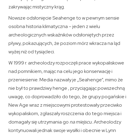
zakrywając mistyczny krąg.
Nowsze odsłonięcie Seahenge to w pewnym sensie
osobna historia klimatyczna – jeden z wielu
archeologicznych wskaźników odsłoniętych przez
pływy, pokazujących, że poziom mórz wkracza na ląd
wyżej niż od tysiącleci.
W 1999 r. archeolodzy rozpoczęli prace wykopaliskowe
nad pomnikiem, mając na celu jego konserwację i
przeniesienie. Media nazwały je „Seahenge”, mimo że
nie był to prawdziwy henge , przyciągając powszechną
uwagę, co doprowadziło do tego, że grupy pogańskie i
New Age wraz z miejscowymi protestowały przeciwko
wykopaliskom, zgłaszały roszczenia do tego miejsca i
domagały się utrzymania go
na miejscu.
Archeolodzy
kontynuowali jednak swoje wysiłki i obecnie w Lynn