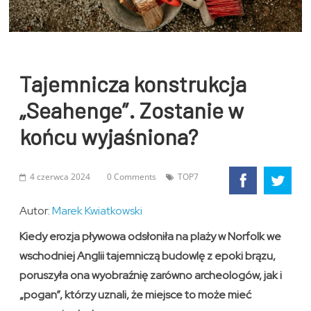
Tajemnicza konstrukcja
„Seahenge”. Zostanie w
końcu wyjaśniona?
4 czerwca 2024
0 Comments
TOP7
Autor:
Marek Kwiatkowski
Kiedy erozja pływowa odsłoniła na plaży w Norfolk we
wschodniej Anglii tajemniczą budowlę z epoki brązu,
poruszyła ona wyobraźnię zarówno archeologów, jak i
„pogan”, którzy uznali, że miejsce to może mieć