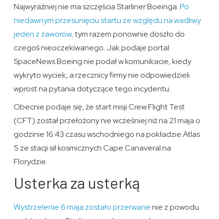
Najwyraźniej nie ma szczęścia Starliner Boeinga.
Po
niedawnym przesunięciu startu ze względu na wadliwy
jeden z zaworów,
tym razem ponownie doszło do
czegoś nieoczekiwanego. Jak podaje portal
SpaceNews Boeing nie podał w komunikacie, kiedy
wykryto wyciek, a rzecznicy firmy nie odpowiedzieli
wprost na pytania dotyczące tego incydentu.
Obecnie podaje się, że ​​start misji Crew Flight Test
(CFT) został przełożony nie wcześniej niż na 21 maja o
godzinie 16:43 czasu wschodniego na pokładzie Atlas
5 ze stacji sił kosmicznych Cape Canaveral na
Florydzie.
Usterka za usterką
Wystrzelenie 6 maja zostało przerwane
nie z powodu