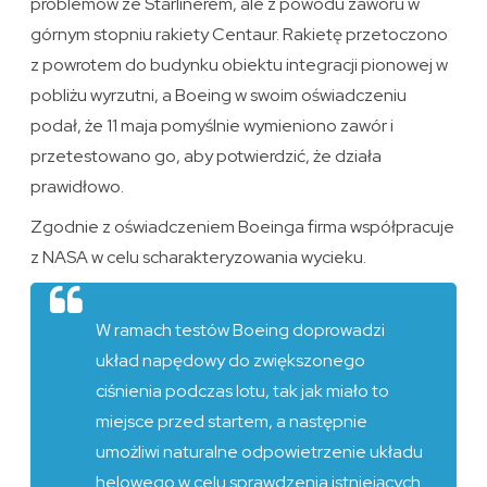
problemów ze Starlinerem, ale z powodu zaworu w
górnym stopniu rakiety Centaur. Rakietę przetoczono
z powrotem do budynku obiektu integracji pionowej w
pobliżu wyrzutni, a Boeing w swoim oświadczeniu
podał, że 11 maja pomyślnie wymieniono zawór i
przetestowano go, aby potwierdzić, że działa
prawidłowo.
Zgodnie z oświadczeniem Boeinga firma współpracuje
z NASA w celu scharakteryzowania wycieku.
W ramach testów Boeing doprowadzi
układ napędowy do zwiększonego
ciśnienia podczas lotu, tak jak miało to
miejsce przed startem, a następnie
umożliwi naturalne odpowietrzenie układu
helowego w celu sprawdzenia istniejących