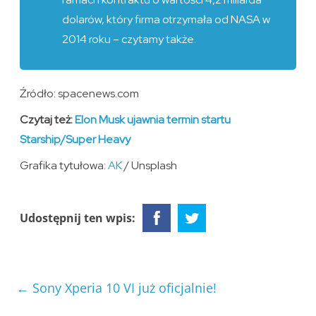
dolarów, który firma otrzymała od NASA w
2014 roku – czytamy także.
Źródło: spacenews.com
Czytaj też:
Elon Musk ujawnia termin startu
Starship/Super Heavy
Grafika tytułowa:
AK
/ Unsplash
Udostępnij ten wpis:
←
Sony Xperia 10 VI już oficjalnie!