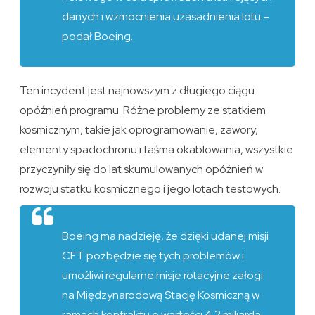
danych i wzmocnienia uzasadnienia lotu –
podał Boeing.
Ten incydent jest najnowszym z długiego ciągu
opóźnień programu. Różne problemy ze statkiem
kosmicznym, takie jak oprogramowanie, zawory,
elementy spadochronu i taśma okablowania, wszystkie
przyczyniły się do lat skumulowanych opóźnień w
rozwoju statku kosmicznego i jego lotach testowych.
Boeing ma nadzieję, że dzięki udanej misji
CFT pozbędzie się tych problemów i
umożliwi regularne misje rotacyjne załogi
na Międzynarodową Stację Kosmiczną w
ramach kontraktu o wartości 4,2 miliarda