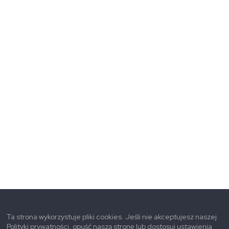
Ta strona wykorzystuje pliki cookies. Jeśli nie akceptujesz naszej
Polityki prywatności, opuść naszą stronę lub dostosuj ustawienia