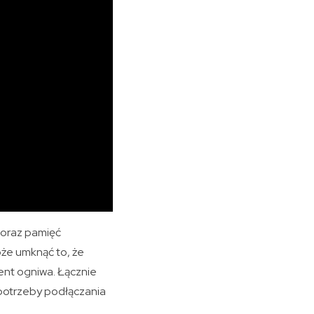
 oraz pamięć
oże umknąć to, że
ent ogniwa. Łącznie
potrzeby podłączania