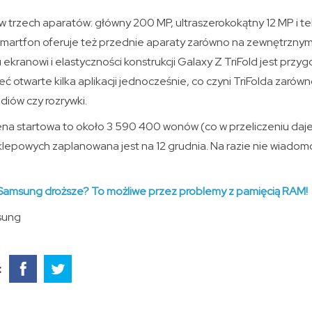
taw trzech aparatów: główny 200 MP, ultraszerokokątny 12 MP i t
rtfon oferuje też przednie aparaty zarówno na zewnętrznym,
 ekranowi i elastyczności konstrukcji Galaxy Z TriFold jest prz
ć otwarte kilka aplikacji jednocześnie, co czyni TriFolda zarówn
diów czy rozrywki.
na startowa to około 3 590 400 wonów (co w przeliczeniu daje mn
lepowych zaplanowana jest na 12 grudnia. Na razie nie wiadomo
Samsung droższe? To możliwe przez problemy z pamięcią RAM!
sung
: