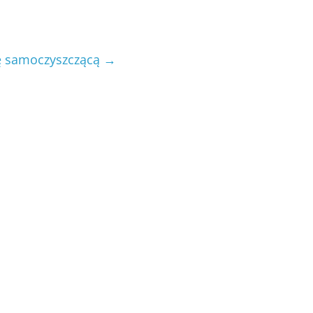
ę samoczyszczącą
→