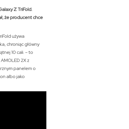
alaxy Z TriFold.
ał, że producent chce
riFold używa
dka, chroniąc główny
ej 10 cali. – to
ic AMOLED 2X z
ętrznym panelem o
fon albo jako