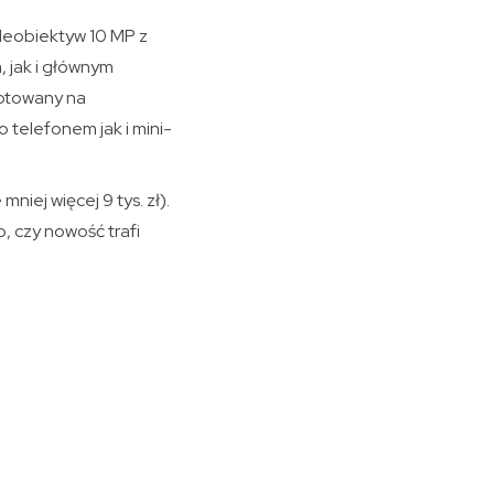
eleobiektyw 10 MP z
 jak i głównym
ygotowany na
o telefonem jak i mini-
iej więcej 9 tys. zł).
, czy nowość trafi