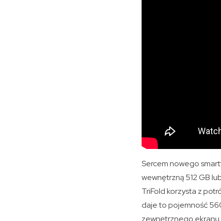
Sercem nowego smartfo
wewnętrzną 512 GB lub
TriFold korzysta z po
daje to pojemność 56
zewnętrznego ekranu.