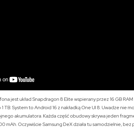
na jest układ Snapdragon 8 Elite wspierany przez 16 GB RAM
 1 TB. System to Android 16 z nakładką One UI 8. Uwadze nie m
trójnego akumulatora. Każda część obudowy skrywa jeden fragm
00 mAh. Oczywiście Samsung DeX działa tu samodzielnie, bez 