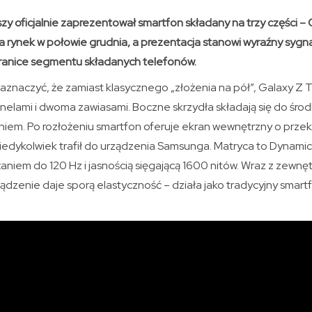
y oficjalnie zaprezentował smartfon składany na trzy części – G
a rynek w połowie grudnia, a prezentacja stanowi wyraźny sygn
ranice segmentu składanych telefonów.
aznaczyć, że zamiast klasycznego „złożenia na pół”, Galaxy Z T
anelami i dwoma zawiasami. Boczne skrzydła składają się do śro
em. Po rozłożeniu smartfon oferuje ekran wewnętrzny o przekątn
i kiedykolwiek trafił do urządzenia Samsunga. Matryca to Dynam
niem do 120 Hz i jasnością sięgającą 1600 nitów. Wraz z zewn
ządzenie daje sporą elastyczność – działa jako tradycyjny smart