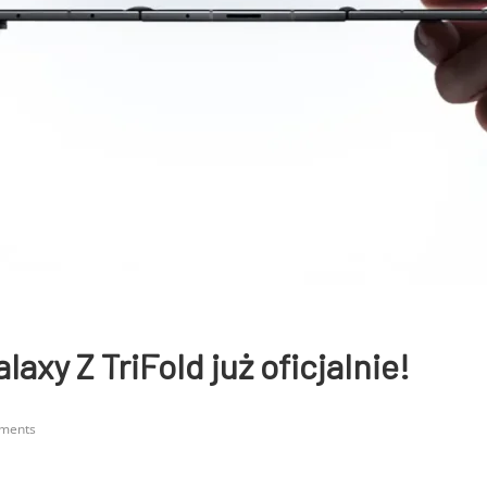
axy Z TriFold już oficjalnie!
ments