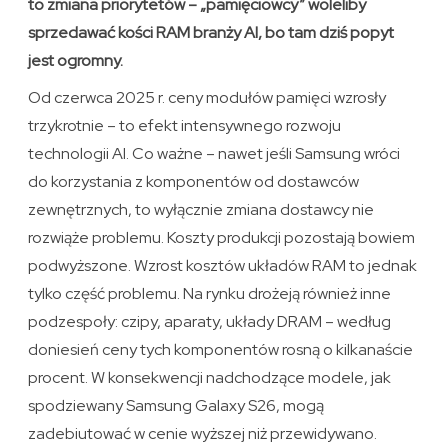
to zmiana priorytetów – „pamięciowcy” woleliby
sprzedawać kości RAM branży AI, bo tam dziś popyt
jest ogromny.
Od czerwca 2025 r. ceny modułów pamięci wzrosły
trzykrotnie – to efekt intensywnego rozwoju
technologii AI. Co ważne – nawet jeśli Samsung wróci
do korzystania z komponentów od dostawców
zewnętrznych, to wyłącznie zmiana dostawcy nie
rozwiąże problemu. Koszty produkcji pozostają bowiem
podwyższone. Wzrost kosztów układów RAM to jednak
tylko część problemu. Na rynku drożeją również inne
podzespoły: czipy, aparaty, układy DRAM – według
doniesień ceny tych komponentów rosną o kilkanaście
procent. W konsekwencji nadchodzące modele, jak
spodziewany Samsung Galaxy S26, mogą
zadebiutować w cenie wyższej niż przewidywano.