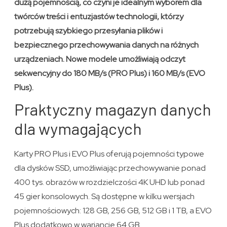
dużą pojemnością, co czyni je idealnym wyborem dla
twórców treści i entuzjastów technologii, którzy
potrzebują szybkiego przesyłania plików i
bezpiecznego przechowywania danych na różnych
urządzeniach. Nowe modele umożliwiają odczyt
sekwencyjny do 180 MB/s (PRO Plus) i 160 MB/s (EVO
Plus).
Praktyczny magazyn danych
dla wymagających
Karty PRO Plus i EVO Plus oferują pojemności typowe
dla dysków SSD, umożliwiając przechowywanie ponad
400 tys. obrazów w rozdzielczości 4K UHD lub ponad
45 gier konsolowych. Są dostępne w kilku wersjach
pojemnościowych: 128 GB, 256 GB, 512 GB i 1 TB, a EVO
Plus dodatkowo w wariancie 64 GB.