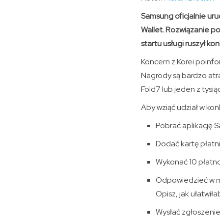
Samsung oficjalnie ur
Wallet. Rozwiązanie po
startu usługi ruszył k
Koncern z Korei poinfo
Nagrody są bardzo at
Fold7 lub jeden z tys
Aby wziąć udział w kon
Pobrać aplikację 
Dodać kartę płatn
Wykonać 10 płatno
Odpowiedzieć w m
Opisz, jak ułatwiłab
Wysłać zgłoszenie 