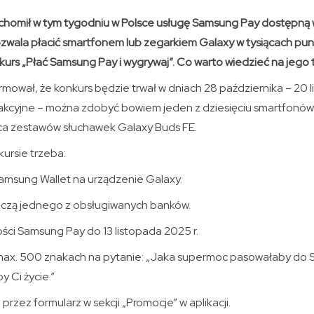
uchomił w tym tygodniu w Polsce usługę Samsung Pay dostępną 
zwala płacić smartfonem lub zegarkiem Galaxy w tysiącach punk
onkurs „Płać Samsung Pay i wygrywaj”. Co warto wiedzieć na jego
rmował, że konkurs będzie trwał w dniach 28 października – 20 l
rakcyjne – można zdobyć bowiem jeden z dziesięciu smartfonó
iąca zestawów słuchawek Galaxy Buds FE.
kursie trzeba:
Samsung Wallet na urządzenie Galaxy.
iczą jednego z obsługiwanych banków.
ści Samsung Pay do 13 listopada 2025 r.
ax. 500 znakach na pytanie: „Jaka supermoc pasowałaby do 
y Ci życie.”
przez formularz w sekcji „Promocje” w aplikacji.