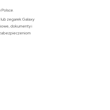
 Polsce.
 lub zegarek Galaxy
ściowe, dokumenty i
ki zabezpieczeniom