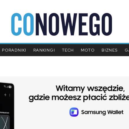
PORADNIKI
RANKINGI
TECH
MOTO
BIZNES
G