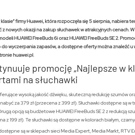
klasie” firmy Huawei, która rozpoczęła się 5 sierpnia, nabiera t
ać z nowych okazji na zakup słuchawek w atrakcyjnych cenach. W
modeli HUAWEI FreeBuds 6i oraz HUAWEI FreeBuds SE 2. Promocj
b do wyczerpania zapasów, a dostępne oferty można znaleźć u
ronie huawei.pl.
ynuuje promocję „Najlepsze w kl
rtami na słuchawki
oferujące wysoką jakość dźwięku, skuteczną redukcję szumów ora
abyć za 379 zł (przecena z 399 zł). Słuchawki dostępne są w tr
 Drugą opcją są budżetowe HUAWEI FreeBuds SE 2 z redukcją s
na z 199 zł). Te słuchawki są dostępne w kolorach białym, czarny
ostępne są w sklepach sieci Media Expert, Media Markt, RTV 