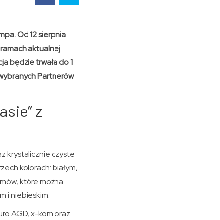
empa. Od 12 sierpnia
 ramach aktualnej
a będzie trwała do 1
 wybranych Partnerów
asie” z
z krystalicznie czyste
zech kolorach: białym,
zumów, które można
m i niebieskim.
Euro AGD, x-kom oraz