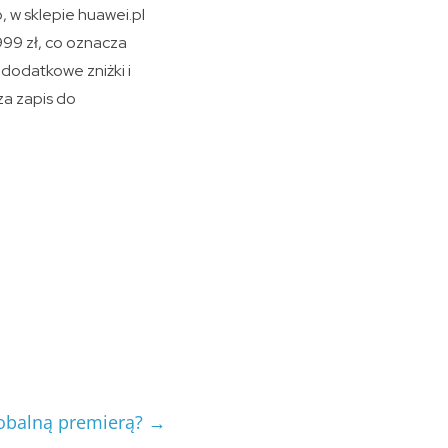
, w sklepie huawei.pl
999 zł, co oznacza
dodatkowe zniżki i
za zapis do
lobalną premierą?
→