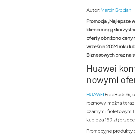
Autor:
Marcin Błocian
Promocja „Najlepsze w 
klienci mogą skorzyst
oferty obniżono ceny 
września 2024 roku lu
Biznesowych oraz na st
Huawei kont
nowymi ofe
HUAWEI
FreeBuds 6i, 
rozmowy, można teraz n
czarnym i fioletowym.
kupić za 169 zł (przece
Promocyjne produkty d