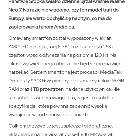
Państwie Środka światło dzienne ujrzał właśnie realme
Neo 7. Na razie nie wiadomo, czy ten model trafi do
Europy, ale warto pochylić się nad tym, co ma do
zaoferowania fanom Androida.
Omawiany smartfon został wyposażony w ekran
AMOLED o przekątnej 6,78″, rozdzielczości 1,5K i
częstotliwości odświeżania na poziomie 120 Hz. Na
jakość wyświetlanego obrazu nie będzie można więc
narzekać. Sercem smartfona jest procesor MediaTek
Dimensity 9300+ wspierany przez maksymalnie 16 GB
RAM oraz 1 TB przestrzeni na dane użytkownika. Nie
sposób nie zwrócić uwagi na to, że jest to solidna
specyfikacja, która powinna zapewnić wysoką
wydajność w codziennych zadaniach.
Całkiem przyzwoite jest zaplecze fotograficzne.
Składają się na nie: aparat do selfie 16 MP, aparat