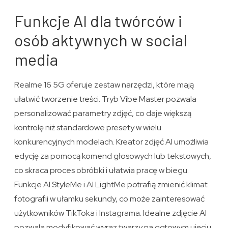
Funkcje AI dla twórców i
osób aktywnych w social
media
Realme 16 5G oferuje zestaw narzędzi, które mają
ułatwić tworzenie treści. Tryb Vibe Master pozwala
personalizować parametry zdjęć, co daje większą
kontrolę niż standardowe presety w wielu
konkurencyjnych modelach. Kreator zdjęć AI umożliwia
edycję za pomocą komend głosowych lub tekstowych,
co skraca proces obróbki i ułatwia pracę w biegu.
Funkcje AI StyleMe i AI LightMe potrafią zmienić klimat
fotografii w ułamku sekundy, co może zainteresować
użytkowników TikToka i Instagrama. Idealne zdjęcie AI
pozwala modyfikować wyraz twarzy na gotowym ujęciu,