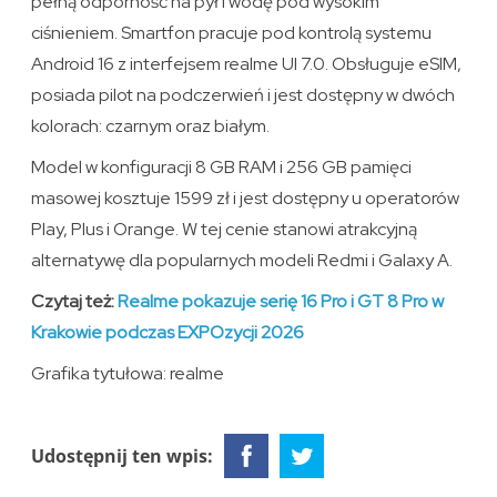
pełną odporność na pył i wodę pod wysokim
ciśnieniem. Smartfon pracuje pod kontrolą systemu
Android 16 z interfejsem realme UI 7.0. Obsługuje eSIM,
posiada pilot na podczerwień i jest dostępny w dwóch
kolorach: czarnym oraz białym.
Model w konfiguracji 8 GB RAM i 256 GB pamięci
masowej kosztuje 1599 zł i jest dostępny u operatorów
Play, Plus i Orange. W tej cenie stanowi atrakcyjną
alternatywę dla popularnych modeli Redmi i Galaxy A.
Czytaj też:
Realme pokazuje serię 16 Pro i GT 8 Pro w
Krakowie podczas EXPOzycji 2026
Grafika tytułowa: realme
Udostępnij ten wpis: