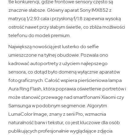
tle konkurencji, gdzie frontowe sensory często są
znacznie słabsze. Główny aparat Sony IMX852 z
matrycą 1/2.93 cala i przysłoną f/1.8 zapewnia wysoką
ostrość nawet przy słabym świetle, co zbliża możliwości
telefonu do modeli premium.
Największą nowością jest lusterko do selfie
umieszczone na tylnej obudowie. Pozwala ono
kadrować autoportrety z użyciem najlepszego
sensora, co dotąd było domeną wyłącznie aparatów
fotograficznych. Całość wspiera pierścieniowa lampa
Aura Ring Flash, która poprawia oświetlenie portretów i
może stanowić przewagę nad smartfonami Xiaomi czy
Samsunga w podobnym segmencie. Algorytm
LumaColor Image, znany z serii Pro, wzmacnia
naturalność barw i tekstur, co jest kluczowe dla osób
publikujących profesjonalnie wyglądające zdjęcia.