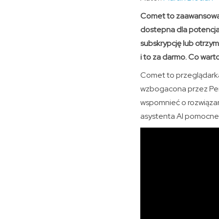
Comet to zaawansowana
dostepna dla potencja
subskrypcję lub otrzym
i to za darmo. Co warto
Comet to przeglądarka
wzbogacona przez Perp
wspomnieć o rozwiązan
asystenta AI pomocne