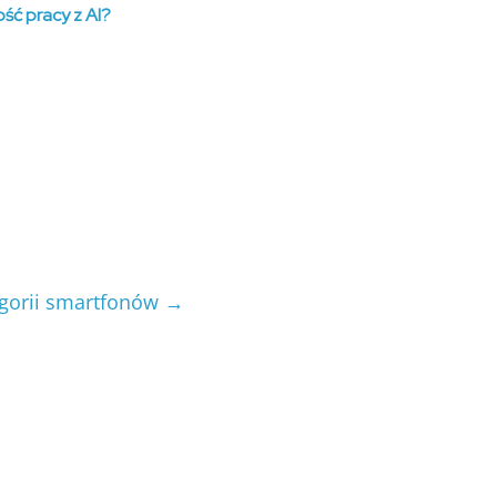
ść pracy z AI?
egorii smartfonów
→