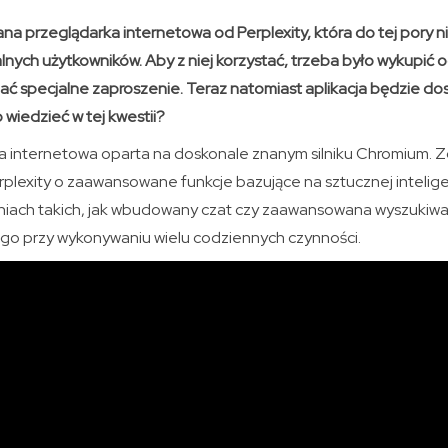
 przeglądarka internetowa od Perplexity, która do tej pory ni
lnych użytkowników. Aby z niej korzystać, trzeba było wykupić
ać specjalne zaproszenie. Teraz natomiast aplikacja będzie do
 wiedzieć w tej kwestii?
 internetowa oparta na doskonale znanym silniku Chromium. Z
lexity o zaawansowane funkcje bazujące na sztucznej inteligen
iach takich, jak wbudowany czat czy zaawansowana wyszukiwar
go przy wykonywaniu wielu codziennych czynności.