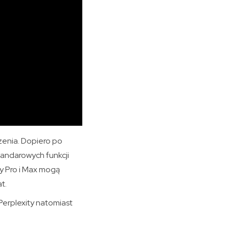
zenia. Dopiero po
andarowych funkcji
ty Pro i Max mogą
t.
erplexity natomiast