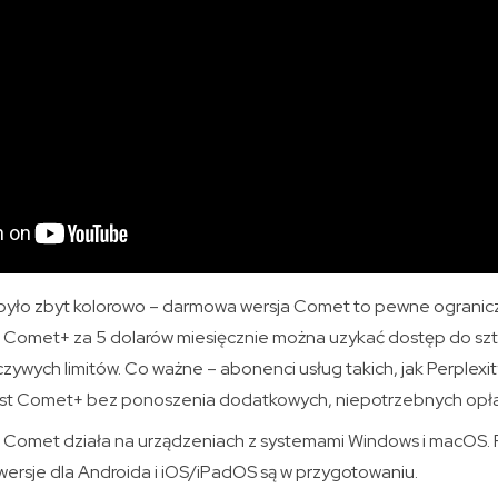
 było zbyt kolorowo – darmowa wersja Comet to pewne ogranic
i Comet+ za 5 dolarów miesięcznie można uzykać dostęp do szt
zywych limitów. Co ważne – abonenci usług takich, jak Perplexi
ejst Comet+ bez ponoszenia dodatkowych, niepotrzebnych opła
Comet działa na urządzeniach z systemami Windows i macOS. P
wersje dla Androida i iOS/iPadOS są w przygotowaniu.