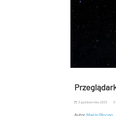
Przeglądark
3 października 2025
0
Autor:
Marcin Błocian