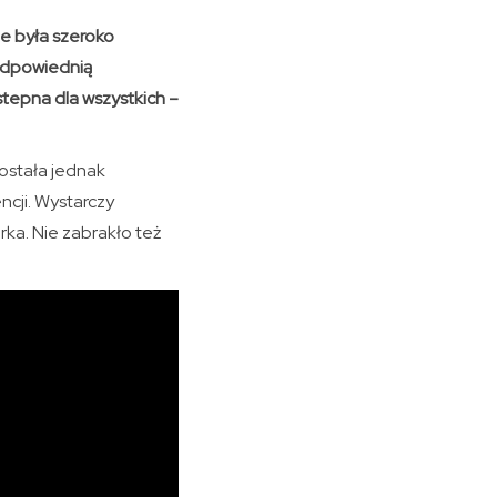
e była szeroko
 odpowiednią
stepna dla wszystkich –
ostała jednak
cji. Wystarczy
ka. Nie zabrakło też