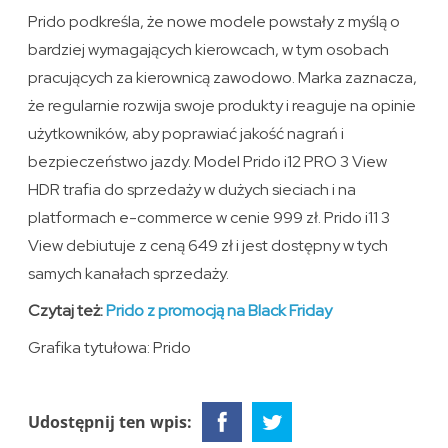
Prido podkreśla, że nowe modele powstały z myślą o
bardziej wymagających kierowcach, w tym osobach
pracujących za kierownicą zawodowo. Marka zaznacza,
że regularnie rozwija swoje produkty i reaguje na opinie
użytkowników, aby poprawiać jakość nagrań i
bezpieczeństwo jazdy. Model Prido i12 PRO 3 View
HDR trafia do sprzedaży w dużych sieciach i na
platformach e-commerce w cenie 999 zł. Prido i11 3
View debiutuje z ceną 649 zł i jest dostępny w tych
samych kanałach sprzedaży.
Czytaj też:
Prido z promocją na Black Friday
Grafika tytułowa: Prido
Udostępnij ten wpis: