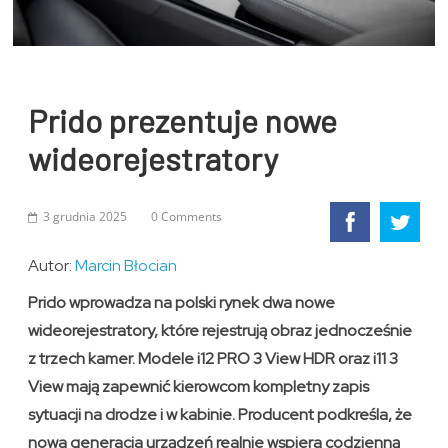
Prido prezentuje nowe
wideorejestratory
3 grudnia 2025
0 Comments
Autor:
Marcin Błocian
Prido wprowadza na polski rynek dwa nowe
wideorejestratory, które rejestrują obraz jednocześnie
z trzech kamer. Modele i12 PRO 3 View HDR oraz i11 3
View mają zapewnić kierowcom kompletny zapis
sytuacji na drodze i w kabinie. Producent podkreśla, że
nowa generacja urządzeń realnie wspiera codzienną