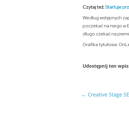
Czytaj też:
Startuje p
Według wstępnych zapo
poczekać na niego w E
długo czekać na premi
Grafika tytułowa: OnL
Udostępnij ten wpis
←
Creative Stage S