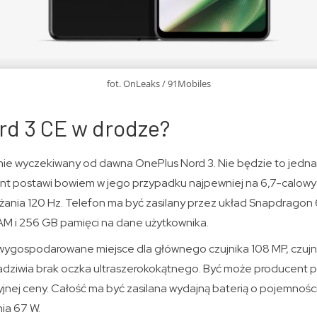
fot. OnLeaks / 91Mobiles
rd 3 CE w drodze?
nie wyczekiwany od dawna OnePlus Nord 3. Nie będzie to jedna
nt postawi bowiem w jego przypadku najpewniej na 6,7-calow
eżania 120 Hz. Telefon ma być zasilany przez układ Snapdrago
AM i 256 GB pamięci na dane użytkownika.
wygospodarowane miejsce dla głównego czujnika 108 MP, czujnik
Zadziwia brak oczka ultraszerokokątnego. Być może producent 
yjnej ceny. Całość ma być zasilana wydajną baterią o pojemno
ia 67 W.