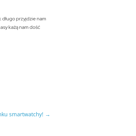
 długo przyjdzie nam
zasy każą nam dość
ynku smartwatchy!
→