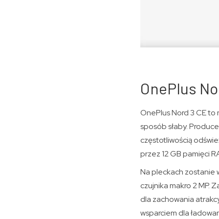
OnePlus No
OnePlus Nord 3 CE to 
sposób słaby. Produce
częstotliwością odświ
przez 12 GB pamięci R
Na pleckach zostanie 
czujnika makro 2 MP. 
dla zachowania atrakc
wsparciem dla ładowan