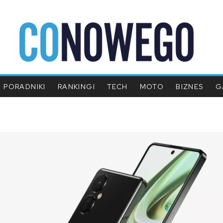
PORADNIKI
RANKINGI
TECH
MOTO
BIZNES
G