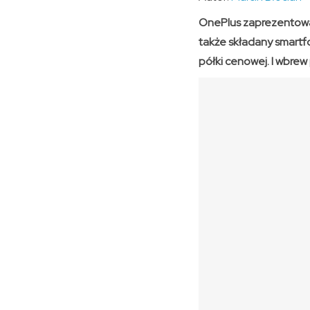
OnePlus zaprezentował
także składany smartf
półki cenowej. I wbre