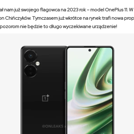
 nam już swojego flagowca na 2023 rok – model OnePlus 11. W
on Chińczyków. Tymczasem już wkrótce na rynek trafi nowa prop
w pozorom nie będzie to długo wyczekiwane urządzenie!