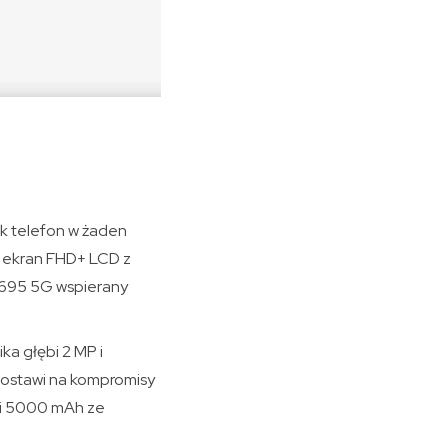
k telefon w żaden
y ekran FHD+ LCD z
n 695 5G wspierany
a głębi 2 MP i
postawi na kompromisy
ści 5000 mAh ze