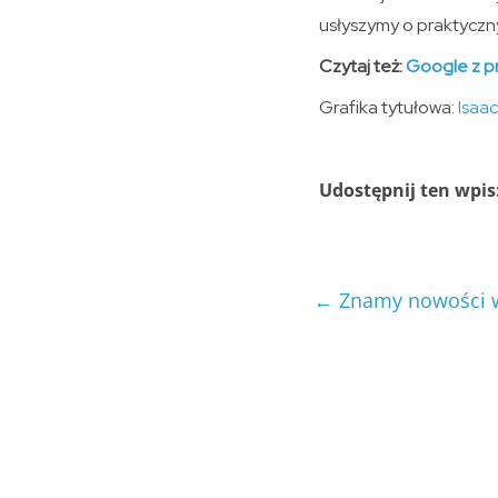
usłyszymy o praktyczn
Czytaj też:
Google z p
Grafika tytułowa:
Isaa
Udostępnij ten wpis
←
Znamy nowości w