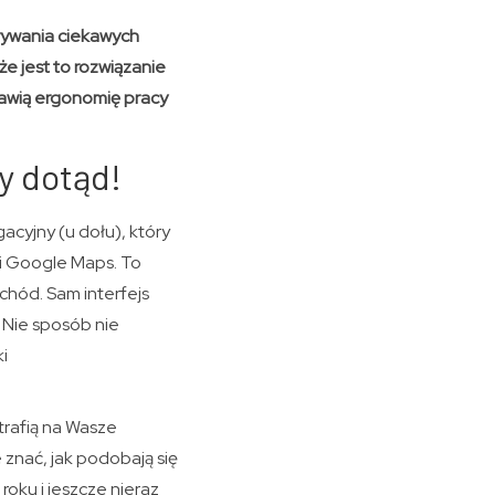
krywania ciekawych
że jest to rozwiązanie
awią ergonomię pracy
y dotąd!
cyjny (u dołu), który
mi Google Maps. To
chód. Sam interfejs
. Nie sposób nie
i
trafią na Wasze
 znać, jak podobają się
oku i jeszcze nieraz