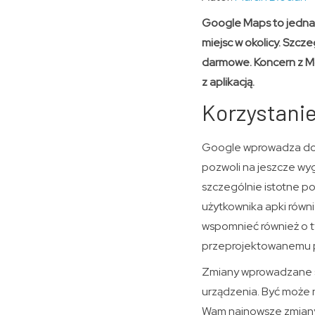
Google Maps to jedna z
miejsc w okolicy. Szcz
darmowe. Koncern z M
z aplikacją.
Korzystanie
Google wprowadza do j
pozwoli na jeszcze wy
szczególnie istotne p
użytkownika apki równi
wspomnieć również o t
przeprojektowanemu pr
Zmiany wprowadzane są
urządzenia. Być może n
Wam najnowsze zmiany 