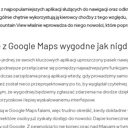
 najpopularniejszych aplikacji służących do nawigacji oraz od
ególnie chętnie wykorzystują ją kierowcy choćby z tego względu, 
ountain View właśnie wprowadza do niego nowości, które popr
 z Google Maps wygodne jak nigd
ednej ze swoich kluczowych aplikacji uproszczony pasek nawiga
godniejsze przełączanie się pomiędzy najważniejszymi funkcja
odczas zarządzania pracą aplikacji wtedy, gdy prowadzimy samo
eż został nieco przeprojektowany po to, by wyglądał czytelniej
ym, że wygodniej będziemy zgłaszać zdarzenia na drodze dzięk
zyciskowi i lepiej wyskalowanemu interfejsowi.
 w Google Maps falami, więc trudno określić, kiedy dokładnie 
iektóre osoby już zyskały dostęp do nowości. Dajcie koniecznie
od Google. Z pewnością to nie koniec prac nad Mapami w tym r