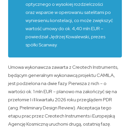
optycznego o wysokiej rozdzielczości
oraz wsparcie w operowaniu satelitami po
wyniesieniu konstelacji, co może zwiększyć
wartość umowy do ok. 4,40 mln EUR –
powiedział Jędrzej Kowalewski, prezes
spółki Scanway.
Umowa wykonawcza zawarta z Creotech Instruments,
będącym generalnym wykonawcą projektu CAMILA,
jest podzielona na dwie fazy. Pierwsza z nich – o
wartości ok. 1 mln EUR – planowo ma zakończyć się na
przełomie I i II kwartału 2026 roku przeglądem PDR
(ang. Preliminary Design Review). Akceptacja tego
etapu prac przez Creotech Instruments i Europejską
Agencję Kosmiczną uruchomi drugą, ostatnią fazę.