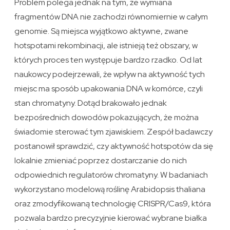
Problem polega jednak na tym, że wymiana
fragmentów DNA nie zachodzi równomiernie w całym
genomie. Są miejsca wyjątkowo aktywne, zwane
hotspotami rekombinacji, ale istnieją też obszary, w
których proces ten występuje bardzo rzadko. Od lat
naukowcy podejrzewali, że wpływ na aktywność tych
miejsc ma sposób upakowania DNA w komórce, czyli
stan chromatyny. Dotąd brakowało jednak
bezpośrednich dowodów pokazujących, że można
świadomie sterować tym zjawiskiem. Zespół badawczy
postanowił sprawdzić, czy aktywność hotspotów da się
lokalnie zmieniać poprzez dostarczanie do nich
odpowiednich regulatorów chromatyny. W badaniach
wykorzystano modelową roślinę Arabidopsis thaliana
oraz zmodyfikowaną technologię CRISPR/Cas9, która
pozwala bardzo precyzyjnie kierować wybrane białka