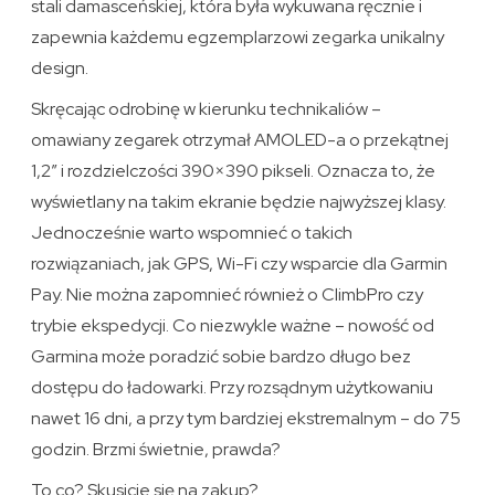
stali damasceńskiej, która była wykuwana ręcznie i
zapewnia każdemu egzemplarzowi zegarka unikalny
design.
Skręcając odrobinę w kierunku technikaliów –
omawiany zegarek otrzymał AMOLED-a o przekątnej
1,2″ i rozdzielczości 390×390 pikseli. Oznacza to, że
wyświetlany na takim ekranie będzie najwyższej klasy.
Jednocześnie warto wspomnieć o takich
rozwiązaniach, jak GPS, Wi-Fi czy wsparcie dla Garmin
Pay. Nie można zapomnieć również o ClimbPro czy
trybie ekspedycji. Co niezwykle ważne – nowość od
Garmina może poradzić sobie bardzo długo bez
dostępu do ładowarki. Przy rozsądnym użytkowaniu
nawet 16 dni, a przy tym bardziej ekstremalnym – do 75
godzin. Brzmi świetnie, prawda?
To co? Skusicie się na zakup?